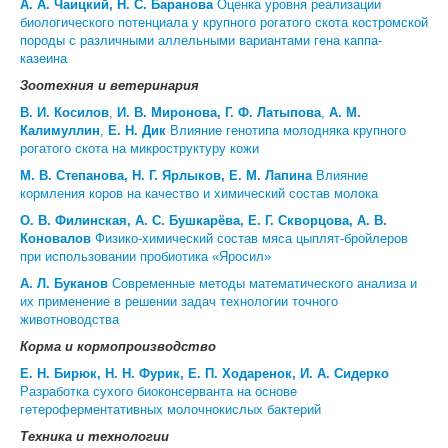
А. А. Чаицкий, Н. С. Баранова
Оценка уровня реализации
биологического потенциала у крупного рогатого скота костромской
ЦКП АГРОТЕХНОЛОГИИ
породы с различными аллельными вариантами гена каппа-
казеина
НАЦИОНАЛЬНЫЕ ПРОЕКТЫ РОССИИ
Зоотехния и ветеринария
В. И. Косилов
,
И. В. Миронова, Г. Ф. Латыпова
,
А. М.
МАСТЕР-КЛАССЫ
Калимуллин
,
Е. Н. Дик
Влияние генотипа молодняка крупного
рогатого скота на микроструктуру кожи
ЕДИНОЕ ОКНО
М. В. Степанова, Н. Г. Ярлыков, Е. М. Лапина
Влияние
НАУКА И МЕЖДУНАРОДНАЯ ДЕЯТЕЛЬНОСТЬ
кормления коров на качество и химический состав молока
О. В. Филинская, А. С. Бушкарёва, Е. Г. Скворцова, А. В.
СТИПЕНДИАЛЬНЫЕ ПРОГРАММЫ
Коновалов
Физико-химический состав мяса цыплят-бройлеров
при использовании пробиотика «Яросил»
ПРОТИВОДЕЙСТВИЕ ТЕРРОРИЗМУ
А. Л. Буканов
Современные методы математического анализа и
их применение в решении задач технологии точного
ПРОТИВОДЕЙСТВИЕ КОРРУПЦИИ
животноводства
ФАКУЛЬТЕТЫ
Корма и кормопроизводство
Е. Н. Бирюк, Н. Н. Фурик, Е. П. Ходаренок, И. А. Сидерко
ОБЩЕЖИТИЕ
Разработка сухого биоконсерванта на основе
гетероферментативных молочнокислых бактерий
ЖУРНАЛ "ВЕСТНИК АПК ВЕРХНЕВОЛЖЬЯ"
Техника и технологии