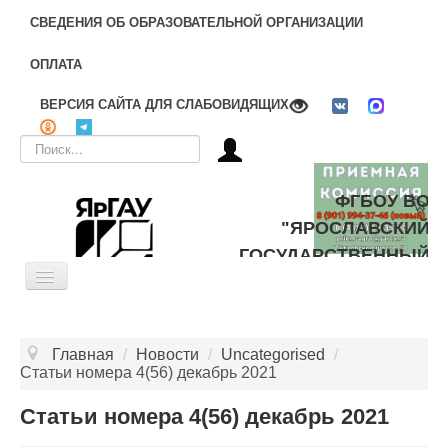
СВЕДЕНИЯ ОБ ОБРАЗОВАТЕЛЬНОЙ ОРГАНИЗАЦИИ
ОПЛАТА
ВЕРСИЯ САЙТА ДЛЯ СЛАБОВИДЯЩИХ
Искать...
ФГБОУ ВО
"ЯРОСЛАВСКИЙ
ГОСУДАРСТВЕННЫЙ
Toggle
АГРАРНЫЙ
Navigation
УНИВЕРСИТЕТ"
ОБ УНИВЕРСИТЕТЕ
Главная
/
Новости
/
Uncategorised
/
ЦЕЛЕВОЕ ОБУЧЕНИЕ
Статьи номера 4(56) декабрь 2021
ДОПОЛНИТЕЛЬНОЕ ОБРАЗОВАНИЕ
Статьи номера 4(56) декабрь 2021
БИБЛИОТЕКА