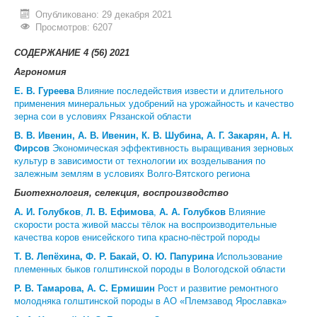
Опубликовано: 29 декабря 2021
ИНОСТРАННЫМ ГРАЖДАНАМ
Просмотров: 6207
#БЕРЕГИЗДОРОВЬЕ
СОДЕРЖАНИЕ 4 (56) 2021
Агрономия
АБИТУРИЕНТУ
Е. В. Гуреева
Влияние последействия извести и длительного
КОНКУРСНЫЕ СПИСКИ
применения минеральных удобрений на урожайность и качество
зерна сои в условиях Рязанской области
СПИСКИ ПОСТУПАЮЩИХ
В. В. Ивенин, А. В. Ивенин, К. В. Шубина, А. Г. Закарян, А. Н.
Фирсов
Экономическая эффективность выращивания зерновых
ПОДГОТОВИТЕЛЬНОЕ ОТДЕЛЕНИЕ ДЛЯ ИНОСТРАНЦЕВ
культур в зависимости от технологии их возделывания по
залежным землям в условиях Волго-Вятского региона
ВЫПУСКНИКУ
Биотехнология, селекция, воспроизводство
ПРИКАЗЫ О ЗАЧИСЛЕНИИ
А. И. Голубков
,
Л. В. Ефимова
,
А. А. Голубков
Влияние
скорости роста живой массы тёлок на воспроизводительные
ЦЕНТР КОМПЕТЕНЦИЙ
качества коров енисейского типа красно-пёстрой породы
Т. В. Лепёхина, Ф. Р. Бакай, О. Ю. Папурина
Использование
НОВОСТИ
племенных быков голштинской породы в Вологодской области
Р. В. Тамарова, А. С. Ермишин
Рост и развитие ремонтного
ОБРАЗОВАНИЕ
молодняка голштинской породы в АО «Племзавод Ярославка»
РАБОТА В УНИВЕРСИТЕТЕ