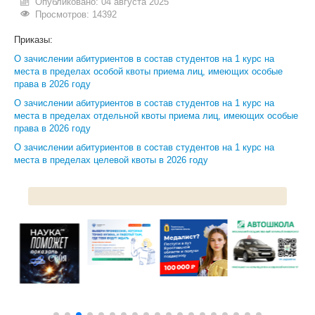
Опубликовано: 04 августа 2025
Просмотров: 14392
ИНОСТРАННЫМ ГРАЖДАНАМ
Приказы:
#БЕРЕГИЗДОРОВЬЕ
О зачислении абитуриентов в состав студентов на 1 курс на
места в пределах особой квоты приема лиц, имеющих особые
АБИТУРИЕНТУ
права в 2026 году
КОНКУРСНЫЕ СПИСКИ
О зачислении абитуриентов в состав студентов на 1 курс на
места в пределах отдельной квоты приема лиц, имеющих особые
СПИСКИ ПОСТУПАЮЩИХ
права в 2026 году
О зачислении абитуриентов в состав студентов на 1 курс на
ПОДГОТОВИТЕЛЬНОЕ ОТДЕЛЕНИЕ ДЛЯ ИНОСТРАНЦЕВ
места в пределах целевой квоты в 2026 году
ВЫПУСКНИКУ
ПРИКАЗЫ О ЗАЧИСЛЕНИИ
ЦЕНТР КОМПЕТЕНЦИЙ
НОВОСТИ
ОБРАЗОВАНИЕ
РАБОТА В УНИВЕРСИТЕТЕ