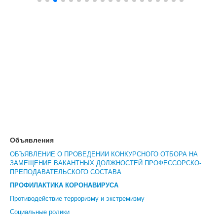
ЦКП АГРОТЕХНОЛОГИИ
НАЦИОНАЛЬНЫЕ ПРОЕКТЫ РОССИИ
МАСТЕР-КЛАССЫ
ЕДИНОЕ ОКНО
НАУКА И МЕЖДУНАРОДНАЯ ДЕЯТЕЛЬНОСТЬ
СТИПЕНДИАЛЬНЫЕ ПРОГРАММЫ
ПРОТИВОДЕЙСТВИЕ ТЕРРОРИЗМУ
Объявления
ПРОТИВОДЕЙСТВИЕ КОРРУПЦИИ
ОБЪЯВЛЕНИЕ О ПРОВЕДЕНИИ КОНКУРСНОГО ОТБОРА НА
ЗАМЕЩЕНИЕ ВАКАНТНЫХ ДОЛЖНОСТЕЙ ПРОФЕССОРСКО-
ФАКУЛЬТЕТЫ
ПРЕПОДАВАТЕЛЬСКОГО СОСТАВА
ПРОФИЛАКТИКА КОРОНАВИРУСА
ОБЩЕЖИТИЕ
Противодействие терроризму и экстремизму
ЖУРНАЛ "ВЕСТНИК АПК ВЕРХНЕВОЛЖЬЯ"
Социальные ролики