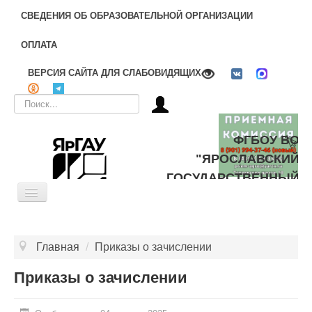
СВЕДЕНИЯ ОБ ОБРАЗОВАТЕЛЬНОЙ ОРГАНИЗАЦИИ
ОПЛАТА
ВЕРСИЯ САЙТА ДЛЯ СЛАБОВИДЯЩИХ
Искать...
ФГБОУ ВО
"ЯРОСЛАВСКИЙ
ГОСУДАРСТВЕННЫЙ
Toggle
АГРАРНЫЙ
Navigation
УНИВЕРСИТЕТ"
ОБ УНИВЕРСИТЕТЕ
Главная
/
Приказы о зачислении
ЦЕЛЕВОЕ ОБУЧЕНИЕ
Приказы о зачислении
ДОПОЛНИТЕЛЬНОЕ ОБРАЗОВАНИЕ
БИБЛИОТЕКА