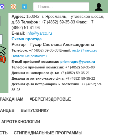
Искать...
Адрес:
150042, г. Ярославль, Тутаевское шоссе,
д.58
Телефон:
+7 (4852) 59-35-33
Факс:
+7
(4852) 51-41-96
E-mail:
info@yarcx.ru
Схема проезда
Ректор – Гусар Светлана Александровна
Телефон:
+7 (4852) 59-35-33
E-mail:
rector@yarcx.ru
Платежные реквизиты
E-mail приёмной комиссии:
priem-agro@yarcx.ru
Телефон приёмной комиссии:
+7 (4852) 59-35-00
Деканат инженерного ф-та:
+7 (4852) 59-35-21
Деканат агротехно-ского ф-та:
+7 (4852) 59-35-22
Деканат ф-та ветеринарии и зоотехнии:
+7 (4852) 59-
35-23
ГРАЖДАНАМ
#БЕРЕГИЗДОРОВЬЕ
РАНЦЕВ
ВЫПУСКНИКУ
 АГРОТЕХНОЛОГИИ
СТЬ
СТИПЕНДИАЛЬНЫЕ ПРОГРАММЫ