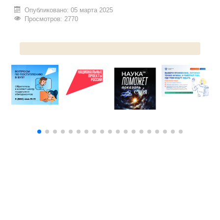
Опубликовано: 05 марта 2025
ИНОСТРАННЫМ ГРАЖДАНАМ
Просмотров: 2770
#БЕРЕГИЗДОРОВЬЕ
АБИТУРИЕНТУ
КОНКУРСНЫЕ СПИСКИ
СПИСКИ ПОСТУПАЮЩИХ
ПОДГОТОВИТЕЛЬНОЕ ОТДЕЛЕНИЕ ДЛЯ ИНОСТРАНЦЕВ
ВЫПУСКНИКУ
ПРИКАЗЫ О ЗАЧИСЛЕНИИ
ЦЕНТР КОМПЕТЕНЦИЙ
НОВОСТИ
ОБРАЗОВАНИЕ
РАБОТА В УНИВЕРСИТЕТЕ