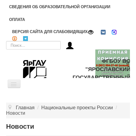
СВЕДЕНИЯ ОБ ОБРАЗОВАТЕЛЬНОЙ ОРГАНИЗАЦИИ
ОПЛАТА
ВЕРСИЯ САЙТА ДЛЯ СЛАБОВИДЯЩИХ
Искать...
ФГБОУ ВО
"ЯРОСЛАВСКИЙ
ГОСУДАРСТВЕННЫЙ
Toggle
АГРАРНЫЙ
Navigation
УНИВЕРСИТЕТ"
ОБ УНИВЕРСИТЕТЕ
Главная
/
Национальные проекты России
/
ЦЕЛЕВОЕ ОБУЧЕНИЕ
Новости
ДОПОЛНИТЕЛЬНОЕ ОБРАЗОВАНИЕ
Новости
БИБЛИОТЕКА