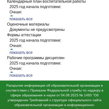
Заочная:
Календарный план воспитательной работы
УП_36.03.02_Зоотехния Биотехнология,
РПВ_36.03.02 Зоотехния 2025-26 уч.г
2025 год начала подготовки:
разведение, генетика и селекция животных 2025-
Очная:
2030 ЗФО
РПВ_36.03.02 Зоотехния 2025-26 уч.г
показать все
Заочная:
Оценочные материалы
РПВ_36.03.02 Зоотехния 2025-26 уч.г
Документы не предусмотрены
Формы аттестации
2025 год начала подготовки:
Очная:
gia_2025 36.03.02 Биотехнология, разведение,
показать все
генетика и селекция животных
Рабочие программы дисциплин
Заочная:
2025 год начала подготовки:
gia_2025 36.03.02 Биотехнология, разведение,
Очная:
генетика и селекция животных
rpd_2025_Аграрная экономика_ОФО
показать все
rpd_2025_Биология_ОФО
Раскрытие информации об образовательной организации в
rpd_2025_Биотехника воспроизводства с
соответствии с Приказом Федеральной службы по надзору в
основами акушерства_ОФО
сфере образования и науки от 04.08.2023 № 1493 "Об
rpd_2025_Ботаника_ОФО
утверждении Требований к структуре официального сайта
rpd_2025_Звероводство_ОФО
образовательной организации в информационно-
rpd_2025_Иностранный язык_ОФО