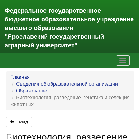
Федеральное государственное
бюджетное образовательное учреждение
высшего образования
"Ярославский государственный
аграрный университет"
Toggle
navigati
Главная
Сведения об образовательной организации
Образование
Биотехнология, разведение, генетика и селекция
животных
Назад
Биотехнология, разведение,