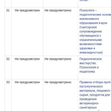
31
Не предусмотрен
Не предусмотрено
Психолого –
педагогические основ
инклюзивного
образования в вузе
(тьюторское
сопровождение
обучающихся с
ограниченными
возможностями
здоровья и
инвалидностью)
32
Не предусмотрен
Не предусмотрено
Педагогическое
мастерство.
Психология и
педагогика
33
Не предусмотрен
Не предусмотрено
Правила отбора проб
патологического
материала, пищевого
сырья, продуктов для
проведения
ветеринарно-
санитарных