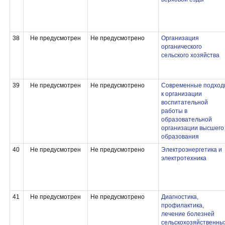
38
Не предусмотрен
Не предусмотрено
Организация
органического
сельского хозяйства
39
Не предусмотрен
Не предусмотрено
Современные подход
к организации
воспитательной
работы в
образовательной
организации высшего
образования
40
Не предусмотрен
Не предусмотрено
Электроэнергетика и
электротехника
41
Не предусмотрен
Не предусмотрено
Диагностика,
профилактика,
лечение болезней
сельскохозяйственны