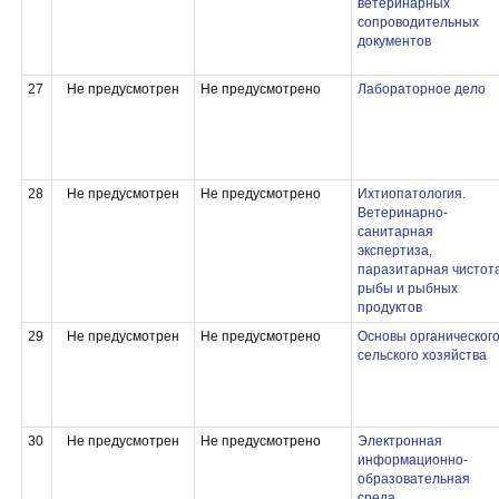
ветеринарных
сопроводительных
документов
27
Не предусмотрен
Не предусмотрено
Лабораторное дело
28
Не предусмотрен
Не предусмотрено
Ихтиопатология.
Ветеринарно-
санитарная
экспертиза,
паразитарная чистот
рыбы и рыбных
продуктов
29
Не предусмотрен
Не предусмотрено
Основы органическог
сельского хозяйства
30
Не предусмотрен
Не предусмотрено
Электронная
информационно-
образовательная
среда