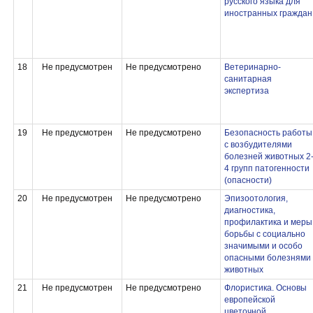
русского языка для
иностранных граждан
18
Не предусмотрен
Не предусмотрено
Ветеринарно-
санитарная
экспертиза
19
Не предусмотрен
Не предусмотрено
Безопасность работы
с возбудителями
болезней животных 2
4 групп патогенности
(опасности)
20
Не предусмотрен
Не предусмотрено
Эпизоотология,
диагностика,
профилактика и меры
борьбы с социально
значимыми и особо
опасными болезнями
животных
21
Не предусмотрен
Не предусмотрено
Флористика. Основы
европейской
цветочной