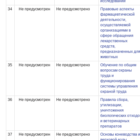
исследований
34
Не предусмотрен
Не предусмотрено
Правовые аспекты
фармацевтической
деятельности,
осуществляемой
организациями в
сфере обращения
лекарственных
средств,
предназначенных дл
животных
35
Не предусмотрен
Не предусмотрено
Обучение по общим
вопросам охраны
труда и
функционирования
системы управления
охраной труда
36
Не предусмотрен
Не предусмотрено
Правила сбора,
утилизации,
уничтожения
биологических отходо
и ветеринарных
препаратов
37
Не предусмотрен
Не предусмотрено
Основы коневодства 
верховой езды