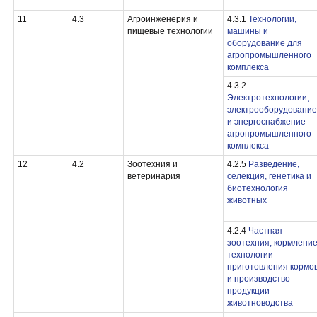
11
4.3
Агроинженерия и
4.3.1
Технологии,
пищевые технологии
машины и
оборудование для
агропромышленного
комплекса
4.3.2
Электротехнологии,
электрооборудование
и энергоснабжение
агропромышленного
комплекса
12
4.2
Зоотехния и
4.2.5
Разведение,
ветеринария
селекция, генетика и
биотехнология
животных
4.2.4
Частная
зоотехния, кормление
технологии
приготовления кормо
и производство
продукции
животноводства