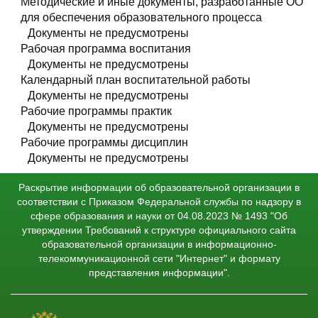
Методические и иные документы, разработанные ОО
2024 год начала подготовки:
для обеспечения образовательного процесса
Очно-заочная:
Документы не предусмотрены
УП_УТП_Основы кинологии
Рабочая программа воспитания
Документы не предусмотрены
Календарный план воспитательной работы
Документы не предусмотрены
Рабочие программы практик
Документы не предусмотрены
Рабочие программы дисциплин
Документы не предусмотрены
Раскрытие информации об образовательной организации в
соответствии с Приказом Федеральной службы по надзору в
сфере образования и науки от 04.08.2023 № 1493 "Об
утверждении Требований к структуре официального сайта
образовательной организации в информационно-
телекоммуникационной сети "Интернет" и формату
представления информации".