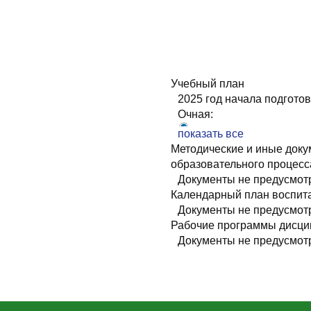
Учебный план
2025 год начала подготов
Очная:
УП+УТП Углубленное и
показать все
КГ Углубленное изучен
Методические и иные доку
Очно-заочная:
образовательного процесс
Документы не предусмо
УП+УТП Углубленное и
Календарный план воспит
КГ Углубленное изучен
Документы не предусмо
2024 год начала подготов
Рабочие программы дисци
Очно-заочная:
Документы не предусмо
УП, УТП_Углубленное 