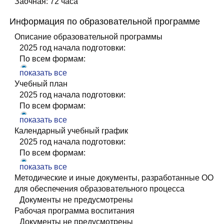
Заочная: 72 часа
Информация по образовательной программе
Описание образовательной программы
2025 год начала подготовки:
По всем формам:
УП+УТП Правила отбора проб патологического
показать все
материала, пищевого сырья, продуктов для
Учебный план
проведения ветеринарно-санитарных исследований
2025 год начала подготовки:
ОПОП Правила отбора проб патологического
По всем формам:
материала, пищевого сырья, продуктов для
УП+УТП Правила отбора проб патологического
показать все
проведения ветеринарно-санитарных исследований
материала, пищевого сырья, продуктов для
Календарный учебный график
По всем годам:
проведения ветеринарно-санитарных исследований
2025 год начала подготовки:
Заочная:
ОПОП Правила отбора проб патологического
По всем формам:
РП_Правила отбора проб
материала, пищевого сырья, продуктов для
УП+УТП Правила отбора проб патологического
показать все
проведения ветеринарно-санитарных исследований
материала, пищевого сырья, продуктов для
Методические и иные документы, разработанные ОО
2024 год начала подготовки:
проведения ветеринарно-санитарных исследований
для обеспечения образовательного процесса
Заочная:
ОПОП Правила отбора проб патологического
Документы не предусмотрены
УП_УТП Правила отбора проб 2024
материала, пищевого сырья, продуктов для
Рабочая программа воспитания
2023 год начала подготовки:
проведения ветеринарно-санитарных исследований
Документы не предусмотрены