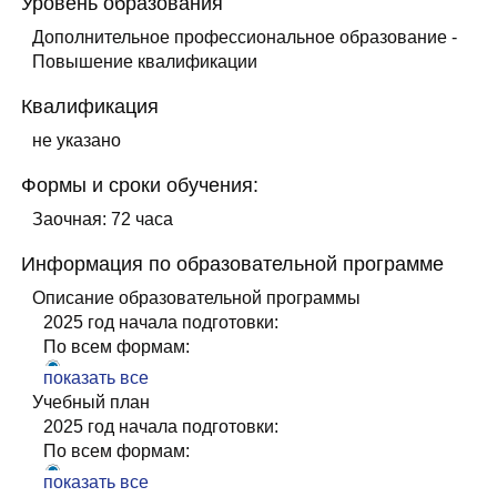
Уровень образования
Дополнительное профессиональное образование -
Повышение квалификации
Квалификация
не указано
Формы и сроки обучения:
Заочная: 72 часа
Информация по образовательной программе
Описание образовательной программы
2025 год начала подготовки:
По всем формам:
УП+УТП Лабораторное дело
показать все
ОПОП Лабораторное дело
Учебный план
По всем годам:
2025 год начала подготовки:
Заочная:
По всем формам:
РП_Лабораторное дело
УП+УТП Лабораторное дело
показать все