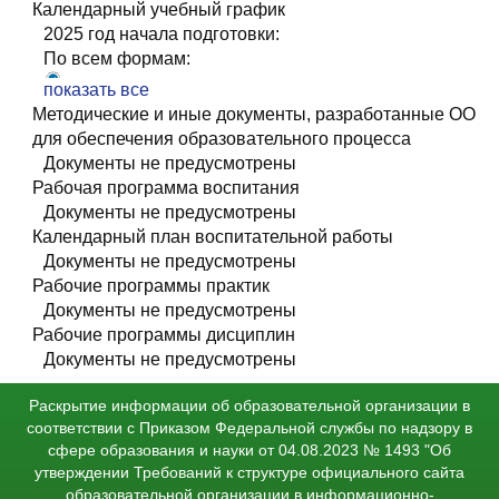
ОПОП Лабораторное дело
Календарный учебный график
2024 год начала подготовки:
2025 год начала подготовки:
Заочная:
По всем формам:
УП_УТП Лабораторное дело_2024
УП+УТП Лабораторное дело
показать все
2023 год начала подготовки:
ОПОП Лабораторное дело
Методические и иные документы, разработанные ОО
Заочная:
По всем годам:
для обеспечения образовательного процесса
УП_Лабораторное дело
Заочная:
Документы не предусмотрены
Рабочая программа воспитания
КГ_Лабораторное дело
Документы не предусмотрены
Календарный план воспитательной работы
Документы не предусмотрены
Рабочие программы практик
Документы не предусмотрены
Рабочие программы дисциплин
Документы не предусмотрены
Раскрытие информации об образовательной организации в
соответствии с Приказом Федеральной службы по надзору в
сфере образования и науки от 04.08.2023 № 1493 "Об
утверждении Требований к структуре официального сайта
образовательной организации в информационно-