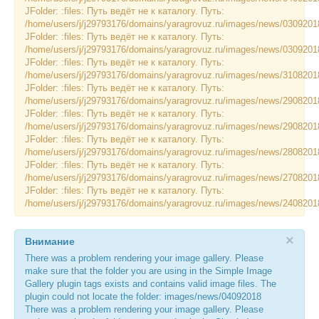
JFolder: :files: Путь ведёт не к каталогу. Путь:
ИНОСТРАННЫМ ГРАЖДАНАМ
/home/users/j/j29793176/domains/yaragrovuz.ru/images/news/0309201
JFolder: :files: Путь ведёт не к каталогу. Путь:
#БЕРЕГИЗДОРОВЬЕ
/home/users/j/j29793176/domains/yaragrovuz.ru/images/news/0309201
JFolder: :files: Путь ведёт не к каталогу. Путь:
АБИТУРИЕНТУ
/home/users/j/j29793176/domains/yaragrovuz.ru/images/news/3108201
JFolder: :files: Путь ведёт не к каталогу. Путь:
/home/users/j/j29793176/domains/yaragrovuz.ru/images/news/2908201
КОНКУРСНЫЕ СПИСКИ
JFolder: :files: Путь ведёт не к каталогу. Путь:
/home/users/j/j29793176/domains/yaragrovuz.ru/images/news/2908201
СПИСКИ ПОСТУПАЮЩИХ
JFolder: :files: Путь ведёт не к каталогу. Путь:
/home/users/j/j29793176/domains/yaragrovuz.ru/images/news/2808201
ПОДГОТОВИТЕЛЬНОЕ ОТДЕЛЕНИЕ ДЛЯ ИНОСТРАНЦЕВ
JFolder: :files: Путь ведёт не к каталогу. Путь:
/home/users/j/j29793176/domains/yaragrovuz.ru/images/news/2708201
ВЫПУСКНИКУ
JFolder: :files: Путь ведёт не к каталогу. Путь:
/home/users/j/j29793176/domains/yaragrovuz.ru/images/news/2408201
ПРИКАЗЫ О ЗАЧИСЛЕНИИ
ЦЕНТР КОМПЕТЕНЦИЙ
×
Внимание
There was a problem rendering your image gallery. Please
НОВОСТИ
make sure that the folder you are using in the Simple Image
Gallery plugin tags exists and contains valid image files. The
ОБРАЗОВАНИЕ
plugin could not locate the folder: images/news/04092018
There was a problem rendering your image gallery. Please
РАБОТА В УНИВЕРСИТЕТЕ