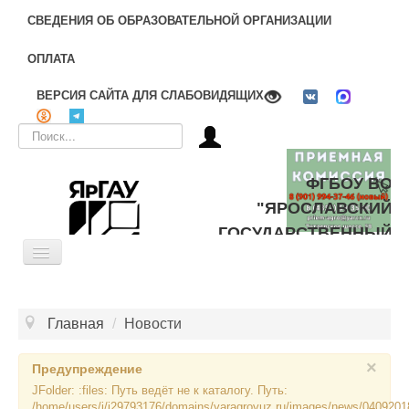
СВЕДЕНИЯ ОБ ОБРАЗОВАТЕЛЬНОЙ ОРГАНИЗАЦИИ
ОПЛАТА
ВЕРСИЯ САЙТА ДЛЯ СЛАБОВИДЯЩИХ
Искать...
ФГБОУ ВО
"ЯРОСЛАВСКИЙ
ГОСУДАРСТВЕННЫЙ
Toggle
АГРАРНЫЙ
Navigation
УНИВЕРСИТЕТ"
ОБ УНИВЕРСИТЕТЕ
Главная
/
Новости
ЦЕЛЕВОЕ ОБУЧЕНИЕ
×
ДОПОЛНИТЕЛЬНОЕ ОБРАЗОВАНИЕ
Предупреждение
JFolder: :files: Путь ведёт не к каталогу. Путь:
БИБЛИОТЕКА
/home/users/j/j29793176/domains/yaragrovuz.ru/images/news/0409201