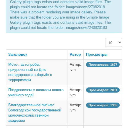
Gallery plugin tags exists and contains valid image files. The
plugin could not locate the folder: images/news/27082018
There was a problem rendering your image gallery. Please
make sure that the folder you are using in the Simple Image
Gallery plugin tags exists and contains valid image files. The
plugin could not locate the folder: images/news/240820183
Кол-во строк
Заголовок
Автор
Просмотры
Мото-, автопробег,
Автор:
Просмотров: 1677
приуроченный ко Дню
ivm
солидарности в борьбе с
терроризмом
Поздравляем с началом нового
Автор:
Просмотров: 2801
учебного года!
ivm
Благодарственное письмо
Автор:
Просмотров: 1365
Вологодской государственной
ivm
молочнохозяйственной
академии