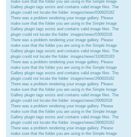
make sure that the folder you are using in the Simple Image
Gallery plugin tags exists and contains valid image files. The
ЦКП АГРОТЕХНОЛОГИИ
plugin could not locate the folder: images/news/030920182
There was a problem rendering your image gallery. Please
НАЦИОНАЛЬНЫЕ ПРОЕКТЫ РОССИИ
make sure that the folder you are using in the Simple Image
Gallery plugin tags exists and contains valid image files. The
plugin could not locate the folder: images/news/03092018
МАСТЕР-КЛАССЫ
There was a problem rendering your image gallery. Please
make sure that the folder you are using in the Simple Image
ЕДИНОЕ ОКНО
Gallery plugin tags exists and contains valid image files. The
plugin could not locate the folder: images/news/310820183
НАУКА И МЕЖДУНАРОДНАЯ ДЕЯТЕЛЬНОСТЬ
There was a problem rendering your image gallery. Please
make sure that the folder you are using in the Simple Image
СТИПЕНДИАЛЬНЫЕ ПРОГРАММЫ
Gallery plugin tags exists and contains valid image files. The
plugin could not locate the folder: images/news/290820182
ПРОТИВОДЕЙСТВИЕ ТЕРРОРИЗМУ
There was a problem rendering your image gallery. Please
make sure that the folder you are using in the Simple Image
ПРОТИВОДЕЙСТВИЕ КОРРУПЦИИ
Gallery plugin tags exists and contains valid image files. The
plugin could not locate the folder: images/news/29082018
ФАКУЛЬТЕТЫ
There was a problem rendering your image gallery. Please
make sure that the folder you are using in the Simple Image
ОБЩЕЖИТИЕ
Gallery plugin tags exists and contains valid image files. The
plugin could not locate the folder: images/news/280820182
ЖУРНАЛ "ВЕСТНИК АПК ВЕРХНЕВОЛЖЬЯ"
There was a problem rendering your image gallery. Please
make sure that the folder you are using in the Simple Image