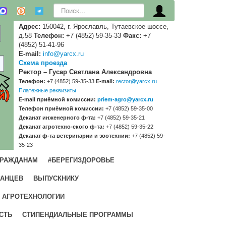
Искать...
Адрес:
150042, г. Ярославль, Тутаевское шоссе,
д.58
Телефон:
+7 (4852) 59-35-33
Факс:
+7
(4852) 51-41-96
E-mail:
info@yarcx.ru
Схема проезда
Ректор – Гусар Светлана Александровна
Телефон:
+7 (4852) 59-35-33
E-mail:
rector@yarcx.ru
Платежные реквизиты
E-mail приёмной комиссии:
priem-agro@yarcx.ru
Телефон приёмной комиссии:
+7 (4852) 59-35-00
Деканат инженерного ф-та:
+7 (4852) 59-35-21
Деканат агротехно-ского ф-та:
+7 (4852) 59-35-22
Деканат ф-та ветеринарии и зоотехнии:
+7 (4852) 59-
35-23
ГРАЖДАНАМ
#БЕРЕГИЗДОРОВЬЕ
РАНЦЕВ
ВЫПУСКНИКУ
 АГРОТЕХНОЛОГИИ
СТЬ
СТИПЕНДИАЛЬНЫЕ ПРОГРАММЫ