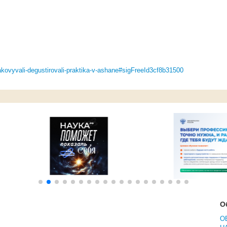
akovyvali-degustirovali-praktika-v-ashane#sigFreeId3cf8b31500
О
О