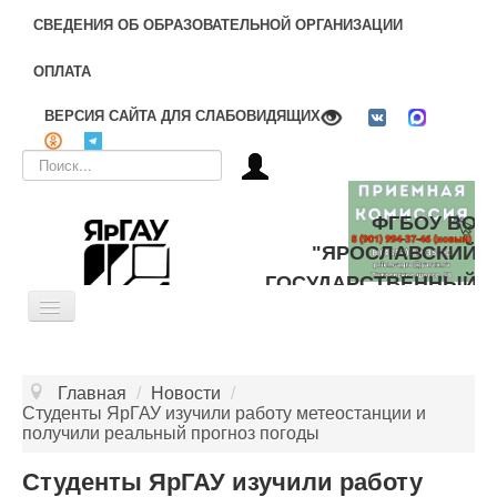
СВЕДЕНИЯ ОБ ОБРАЗОВАТЕЛЬНОЙ ОРГАНИЗАЦИИ
ОПЛАТА
ВЕРСИЯ САЙТА ДЛЯ СЛАБОВИДЯЩИХ
Искать...
ФГБОУ ВО
"ЯРОСЛАВСКИЙ
ГОСУДАРСТВЕННЫЙ
Toggle
АГРАРНЫЙ
Navigation
УНИВЕРСИТЕТ"
ОБ УНИВЕРСИТЕТЕ
Главная
/
Новости
/
ЦЕЛЕВОЕ ОБУЧЕНИЕ
Студенты ЯрГАУ изучили работу метеостанции и
получили реальный прогноз погоды
ДОПОЛНИТЕЛЬНОЕ ОБРАЗОВАНИЕ
Студенты ЯрГАУ изучили работу
БИБЛИОТЕКА