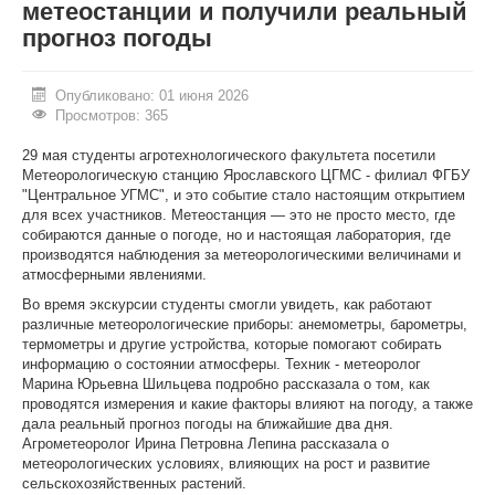
метеостанции и получили реальный
прогноз погоды
ИНОСТРАННЫМ ГРАЖДАНАМ
#БЕРЕГИЗДОРОВЬЕ
Опубликовано: 01 июня 2026
Просмотров: 365
АБИТУРИЕНТУ
29 мая студенты агротехнологического факультета посетили
КОНКУРСНЫЕ СПИСКИ
Метеорологическую станцию Ярославского ЦГМС - филиал ФГБУ
"Центральное УГМС", и это событие стало настоящим открытием
СПИСКИ ПОСТУПАЮЩИХ
для всех участников. Метеостанция — это не просто место, где
собираются данные о погоде, но и настоящая лаборатория, где
ПОДГОТОВИТЕЛЬНОЕ ОТДЕЛЕНИЕ ДЛЯ ИНОСТРАНЦЕВ
производятся наблюдения за метеорологическими величинами и
атмосферными явлениями.
ВЫПУСКНИКУ
Во время экскурсии студенты смогли увидеть, как работают
различные метеорологические приборы: анемометры, барометры,
ПРИКАЗЫ О ЗАЧИСЛЕНИИ
термометры и другие устройства, которые помогают собирать
информацию о состоянии атмосферы. Техник - метеоролог
ЦЕНТР КОМПЕТЕНЦИЙ
Марина Юрьевна Шильцева подробно рассказала о том, как
проводятся измерения и какие факторы влияют на погоду, а также
НОВОСТИ
дала реальный прогноз погоды на ближайшие два дня.
Агрометеоролог Ирина Петровна Лепина рассказала о
ОБРАЗОВАНИЕ
метеорологических условиях, влияющих на рост и развитие
сельскохозяйственных растений.
РАБОТА В УНИВЕРСИТЕТЕ