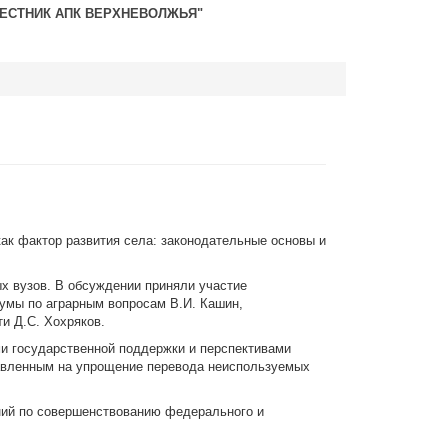
ВЕСТНИК АПК ВЕРХНЕВОЛЖЬЯ"
как фактор развития села: законодательные основы и
х вузов. В обсуждении приняли участие
Думы по аграрным вопросам В.И. Кашин,
и Д.С. Хохряков.
ми государственной поддержки и перспективами
равленным на упрощение перевода неиспользуемых
ений по совершенствованию федерального и