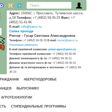
Искать...
Адрес:
150042, г. Ярославль, Тутаевское шоссе,
д.58
Телефон:
+7 (4852) 59-35-33
Факс:
+7
(4852) 51-41-96
E-mail:
info@yarcx.ru
Схема проезда
Ректор – Гусар Светлана Александровна
Телефон:
+7 (4852) 59-35-33
E-mail:
rector@yarcx.ru
Платежные реквизиты
E-mail приёмной комиссии:
priem-agro@yarcx.ru
Телефон приёмной комиссии:
+7 (4852) 59-35-00
Деканат инженерного ф-та:
+7 (4852) 59-35-21
Деканат агротехно-ского ф-та:
+7 (4852) 59-35-22
Деканат ф-та ветеринарии и зоотехнии:
+7 (4852) 59-
35-23
ГРАЖДАНАМ
#БЕРЕГИЗДОРОВЬЕ
РАНЦЕВ
ВЫПУСКНИКУ
 АГРОТЕХНОЛОГИИ
СТЬ
СТИПЕНДИАЛЬНЫЕ ПРОГРАММЫ