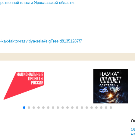
арственной власти Ярославской области.
m-kak-faktor-razvitiya-sela#sigFreeId81351287f7
О
О
Н