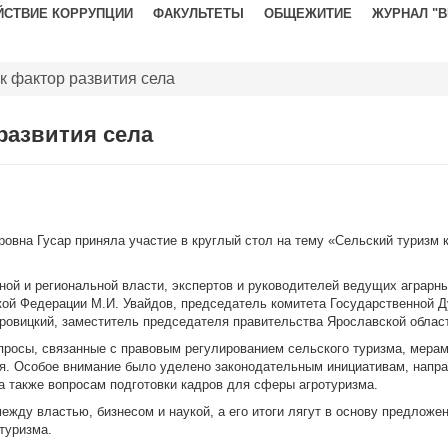
ЙСТВИЕ КОРРУПЦИИ
ФАКУЛЬТЕТЫ
ОБЩЕЖИТИЕ
ЖУРНАЛ "
к фактор развития села
развития села
овна Гусар приняла участие в круглый стол на тему «Сельский туризм 
й и региональной власти, экспертов и руководителей ведущих аграрны
кой Федерации М.И. Увайдов, председатель комитета Государственной 
овицкий, заместитель председателя правительства Ярославской област
просы, связанные с правовым регулированием сельского туризма, мера
мья. Особое внимание было уделено законодательным инициативам, нап
а также вопросам подготовки кадров для сферы агротуризма.
ежду властью, бизнесом и наукой, а его итоги лягут в основу предлож
туризма.