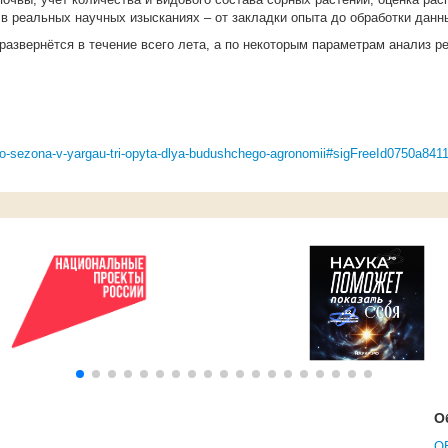
в реальных научных изысканиях – от закладки опыта до обработки данн
развернётся в течение всего лета, а по некоторым параметрам анализ р
ogo-sezona-v-yargau-tri-opyta-dlya-budushchego-agronomii#sigFreeId0750a841
О
О