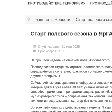
ПРОТИВОДЕЙСТВИЕ ТЕРРОРИЗМУ
ПРОТИВОДЕ
Главная
/
Новости
/
Старт полевого се
Старт полевого сезона в ЯрГ
Опубликовано: 21 мая 2026
Просмотров: 370
На прошлой неделе на опытном поле Ярославского Г
Преподаватели студенты агротехнологического факул
определённому сочетанию факторов согласно схеме 
другие агроприёмы.
Сейчас учёные университета с кафедры агрономии 
которые длятся уже более 30 лет: учёные изучают 
способов применения препаратов защиты растений:
мультироторного типа – современная технология, кот
технологии возделывания культур без применения хи
Во всех трёх опытах задействованы студенты 3 кур
исследования физических и биологических свойств п