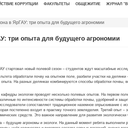
ЙСТВИЕ КОРРУПЦИИ
ФАКУЛЬТЕТЫ
ОБЩЕЖИТИЕ
ЖУРНАЛ "
зона в ЯрГАУ: три опыта для будущего агрономии
АУ: три опыта для будущего агрономии
АУ стартовал новый полевой сезон – студентов ждут масштабные иссле
ьтета обработали почву на опытном поле, разбили участки на делянки –
опыта. На разных делянках комбинируются способы обработки почвы, в
и кафедры экологии проводят несколько полевых опытов. На первом по
различные по интенсивности системы обработки почвы, удобрений и защ
 исследователи сопоставляют традиционное наземное опрыскивание с 
орая постепенно входит в практику точного земледелия. Третий опыт – э
мических средств. Это важное направление для развития экологически ч
са – будущие агрономы и экологи. На данный момент ребята выполнили р
очвы, учёт количества и видового состава сорных растений, оценка рас