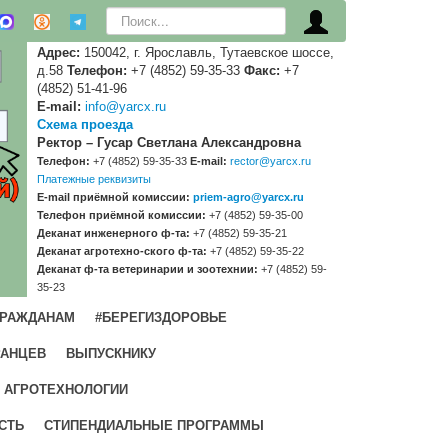
Искать...
Адрес:
150042, г. Ярославль, Тутаевское шоссе,
д.58
Телефон:
+7 (4852) 59-35-33
Факс:
+7
(4852) 51-41-96
E-mail:
info@yarcx.ru
Схема проезда
Ректор – Гусар Светлана Александровна
Телефон:
+7 (4852) 59-35-33
E-mail:
rector@yarcx.ru
Платежные реквизиты
E-mail приёмной комиссии:
priem-agro@yarcx.ru
Телефон приёмной комиссии:
+7 (4852) 59-35-00
Деканат инженерного ф-та:
+7 (4852) 59-35-21
Деканат агротехно-ского ф-та:
+7 (4852) 59-35-22
Деканат ф-та ветеринарии и зоотехнии:
+7 (4852) 59-
35-23
ГРАЖДАНАМ
#БЕРЕГИЗДОРОВЬЕ
РАНЦЕВ
ВЫПУСКНИКУ
 АГРОТЕХНОЛОГИИ
СТЬ
СТИПЕНДИАЛЬНЫЕ ПРОГРАММЫ