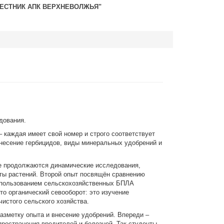
ВЕСТНИК АПК ВЕРХНЕВОЛЖЬЯ"
дования.
 каждая имеет свой номер и строго соответствует
несение гербицидов, виды минеральных удобрений и
ле продолжаются динамические исследования,
иты растений. Второй опыт посвящён сравнению
использованием сельскохозяйственных БПЛА
то органический севооборот: это изучение
истого сельского хозяйства.
азметку опыта и внесение удобрений. Впереди –
пространения вредителей и болезней. Так студенты