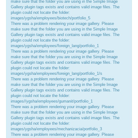
make sure that the folder you are using in the Simple Image
Gallery plugin tags exists and contains valid image files. The
ЦКП АГРОТЕХНОЛОГИИ
plugin could not locate the folder:
images/ygsha/employees/biotech/portfolio_5
НАЦИОНАЛЬНЫЕ ПРОЕКТЫ РОССИИ
There was a problem rendering your image gallery. Please
make sure that the folder you are using in the Simple Image
Gallery plugin tags exists and contains valid image files. The
МАСТЕР-КЛАССЫ
plugin could not locate the folder:
images/ygsha/employees/foreign_lang/portfolio_1
ЕДИНОЕ ОКНО
There was a problem rendering your image gallery. Please
make sure that the folder you are using in the Simple Image
НАУКА И МЕЖДУНАРОДНАЯ ДЕЯТЕЛЬНОСТЬ
Gallery plugin tags exists and contains valid image files. The
plugin could not locate the folder:
СТИПЕНДИАЛЬНЫЕ ПРОГРАММЫ
images/ygsha/employees/foreign_lang/portfolio_1/s
There was a problem rendering your image gallery. Please
ПРОТИВОДЕЙСТВИЕ ТЕРРОРИЗМУ
make sure that the folder you are using in the Simple Image
Gallery plugin tags exists and contains valid image files. The
ПРОТИВОДЕЙСТВИЕ КОРРУПЦИИ
plugin could not locate the folder:
images//ygsha/employees/gumanit/portfolio_1
ФАКУЛЬТЕТЫ
There was a problem rendering your image gallery. Please
make sure that the folder you are using in the Simple Image
ОБЩЕЖИТИЕ
Gallery plugin tags exists and contains valid image files. The
plugin could not locate the folder:
ЖУРНАЛ "ВЕСТНИК АПК ВЕРХНЕВОЛЖЬЯ"
images/ygsha/employees/mechanizacia/portfolio_3
There was a problem rendering your image gallery. Please