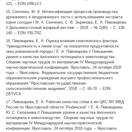
121. – EDN VRKLVJ.
15. Сенченко, М. А. Интенсификация процессов производства
дрожжевого и бездрожжевого теста с использованием экстракта
корня солодки / М. А. Сенченко, С. В. Зырянова, Е. А. Пивоварова
// Дальневосточный аграрный вестник. – 2018. – № 2(46). – С. 136-
140. – EDN YBLTRZ.
16. Пивоварова, Е. А. Оценка влияния генетического фактора
"принадлежность к линии отца" на показатели продуктивности
овец романовской породы / Е. А. Пивоварова // Повышение
уровня и качества биогенного потенциала в животноводстве :
Сборник научных трудов по материалам IV Международной
научно-практической конференции, Ярославль, 24 октября 2018
года. – Ярославль: Федеральное государственное бюджетное
образовательное учреждение высшего профессионального
образования "Ярославская государственная
сельскохозяйственная академия", 2018. – С. 65-70. – EDN
ZBTVCX.
17. Пивоварова, Е. А. Рабочие качества собак в мо ЦКС МУ МВД
России по Ярославской области "Рыбинское" / Е. А. Пивоварова,
Ю. С. Селезнева // Повышение уровня и качества биогенного
потенциала в животноводстве : Сборник научных трудов по
материалам IV Международной научно-практической
конференции, Ярославль, 24 октября 2018 года. – Ярославль: