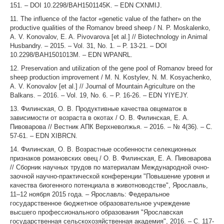
151. – DOI 10.2298/BAH1501145K. – EDN CXNMIJ.
11. The influence of the factor «genetic value of the father» on the
productive qualities of the Romanov breed sheep / N. P. Moskalenko,
A. V. Konovalov, E. A. Pivovarova [et al.] // Biotechnology in Animal
Husbandry. – 2015. – Vol. 31, No. 1. – P. 13-21. – DOI
10.2298/BAH1501013M. – EDN WPANRL.
12. Preservation and utilization of the gene pool of Romanov breed for
sheep production improvement / M. N. Kostylev, N. M. Kosyachenko,
A. V. Konovalov [et al.] // Journal of Mountain Agriculture on the
Balkans. – 2016. – Vol. 19, No. 6. – P. 16-26. – EDN YIYEJY.
13. Филинская, О. В. Продуктивные качества овцематок в
зависимости от возраста в окотах / О. В. Филинская, Е. А.
Пивоварова // Вестник АПК Верхневолжья. – 2016. – № 4(36). – С.
57-61. – EDN XIBRCN.
14. Филинская, О. В. Возрастные особенности селекционных
признаков романовских овец / О. В. Филинская, Е. А. Пивоварова
// Сборник научных трудов по материалам Международной очно-
заочной научно-практической конференции "Повышение уровня и
качества биогенного потенциала в животноводстве", Ярославль,
11–12 ноября 2015 года. – Ярославль: Федеральное
государственное бюджетное образовательное учреждение
высшего профессионального образования "Ярославская
государственная сельскохозяйственная академия", 2016. – С. 117-