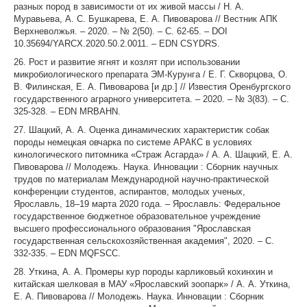
разных пород в зависимости от их живой массы / Н. А.
Муравьева, А. С. Бушкарева, Е. А. Пивоварова // Вестник АПК
Верхневолжья. – 2020. – № 2(50). – С. 62-65. – DOI
10.35694/YARCX.2020.50.2.0011. – EDN CSYDRS.
26. Рост и развитие ягнят и козлят при использовании
микробиологического препарата ЭМ-Курунга / Е. Г. Скворцова, О.
В. Филинская, Е. А. Пивоварова [и др.] // Известия Оренбургского
государственного аграрного университета. – 2020. – № 3(83). – С.
325-328. – EDN MRBAHN.
27. Шацкий, А. А. Оценка динамических характеристик собак
породы немецкая овчарка по системе АРАКС в условиях
кинологического питомника «Страж Асгарда» / А. А. Шацкий, Е. А.
Пивоварова // Молодежь. Наука. Инновации : Сборник научных
трудов по материалам Международной научно-практической
конференции студентов, аспирантов, молодых ученых,
Ярославль, 18–19 марта 2020 года. – Ярославль: Федеральное
государственное бюджетное образовательное учреждение
высшего профессионального образования "Ярославская
государственная сельскохозяйственная академия", 2020. – С.
332-335. – EDN MQFSCC.
28. Уткина, А. А. Промеры кур породы карликовый кохинхин и
китайская шелковая в МАУ «Ярославский зоопарк» / А. А. Уткина,
Е. А. Пивоварова // Молодежь. Наука. Инновации : Сборник