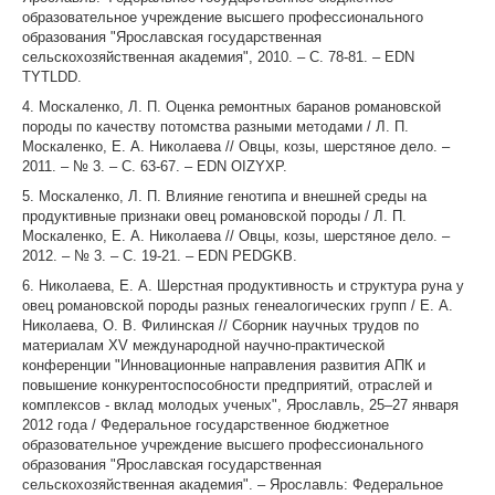
образовательное учреждение высшего профессионального
образования "Ярославская государственная
сельскохозяйственная академия", 2010. – С. 78-81. – EDN
TYTLDD.
4. Москаленко, Л. П. Оценка ремонтных баранов романовской
породы по качеству потомства разными методами / Л. П.
Москаленко, Е. А. Николаева // Овцы, козы, шерстяное дело. –
2011. – № 3. – С. 63-67. – EDN OIZYXP.
5. Москаленко, Л. П. Влияние генотипа и внешней среды на
продуктивные признаки овец романовской породы / Л. П.
Москаленко, Е. А. Николаева // Овцы, козы, шерстяное дело. –
2012. – № 3. – С. 19-21. – EDN PEDGKB.
6. Николаева, Е. А. Шерстная продуктивность и структура руна у
овец романовской породы разных генеалогических групп / Е. А.
Николаева, О. В. Филинская // Сборник научных трудов по
материалам XV международной научно-практической
конференции "Инновационные направления развития АПК и
повышение конкурентоспособности предприятий, отраслей и
комплексов - вклад молодых ученых", Ярославль, 25–27 января
2012 года / Федеральное государственное бюджетное
образовательное учреждение высшего профессионального
образования "Ярославская государственная
сельскохозяйственная академия". – Ярославль: Федеральное