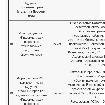
будущих
агроинженеров
(статья из Перечня
ВАК)
Цифровизация математи
естественнонаучного
образования: реал
Роль дисциплины
перспективы: сборник
«Информатика и
участников Международно
цифровые
18.
печат.
практической конференц
технологии» в
мая 2022 г.) / научн. р
подготовке
Кузнецова, отв.ред. С.В.
агроинженеров
Арзамасский филиал 
Арзамас: Арзамасский
ННГУ, 2022. – С.89
Актуальные проблемы э
образования и обще
Формирование ИКТ-
сборник научных тру
компетентности
материалам Всероссийско
будущих
практической конферен
агроинженеров при
19.
печат.
июня 2022 г., Ярославл
изучении дисциплины
ВО
«Информатика и
Ярославская ГСХА. – Э
цифровые