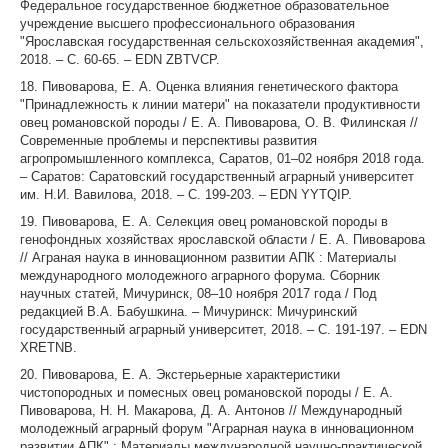
Федеральное государственное бюджетное образовательное
учреждение высшего профессионального образования
"Ярославская государственная сельскохозяйственная академия",
2018. – С. 60-65. – EDN ZBTVCP.
18. Пивоварова, Е. А. Оценка влияния генетического фактора
"Принадлежность к линии матери" на показатели продуктивности
овец романовской породы / Е. А. Пивоварова, О. В. Филинская //
Современные проблемы и перспективы развития
агропромышленного комплекса, Саратов, 01–02 ноября 2018 года.
– Саратов: Саратовский государственный аграрный университет
им. Н.И. Вавилова, 2018. – С. 199-203. – EDN YYTQIP.
19. Пивоварова, Е. А. Селекция овец романовской породы в
генофондных хозяйствах ярославской области / Е. А. Пивоварова
// Аграная наука в инновационном развитии АПК : Материалы
международного молодежного аграрного форума. Сборник
научных статей, Мичуринск, 08–10 ноября 2017 года / Под
редакцией В.А. Бабушкина. – Мичуринск: Мичуринский
государственный аграрный университет, 2018. – С. 191-197. – EDN
XRETNB.
20. Пивоварова, Е. А. Экстерьерные характеристики
чистопородных и помесных овец романовской породы / Е. А.
Пивоварова, Н. Н. Макарова, Д. А. Антонов // Международный
молодежный аграрный форум "Аграрная наука в инновационном
развитии АПК" : Материалы международной научно-практической