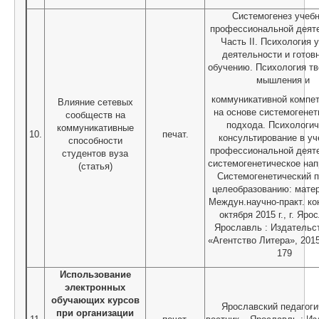
Системогенез учебн
профессиональной деят
Часть II. Психология 
деятельности и готов
обучению. Психология тв
мышления и
коммуникативной компет
Влияние сетевых
на основе системогенет
сообществ на
подхода. Психологич
коммуникативные
10.
печат.
консультирование в уч
способности
профессиональной деят
студентов вуза
системогенетическое нап
(статья)
Системогенетический п
целеобразованию: матер
Междун.научно-практ. ко
октября 2015 г., г. Яро
Ярославль : Издатель
«Агентство Литера», 2015
179
Использование
электронных
обучающих курсов
Ярославский педагоги
при организации