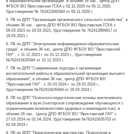
в образовательной организации" в объеме 16 час., центр ДПО
ФГБОУ ВО Ярославская ГСХА с 02.11.2020 по 05.11.2020,
Удостоверение № 762412040364 от 05.11.2020 г.
5. ПК по ДПП "Организация органического сельского хозяйства", в
объеме 36 час., центр ДПО ФГБОУ ВО Ярославская ГСХА с
09.03.2021 по 19.03.2021, Удостоверение № 762412884917 от
19.03.2021 г.
6. ПК по ДПП "Электронная информационно-образовательная
среда", в объеме 36 час, центр ДПО ФГБОУ ВО "Ярославский
ГАУ" , с 11.12.2023 г. по 15.12.2023 г., Удостоверение
№762415635584 от 15.12.2023 г.
7. ПК по ДПП "Современные подходы к организации
воспитательной работы в образовательной организации высшего
образования", в объеме 36 час, центр ДПО ФГБОУ ВО
"Ярославский ГАУ" , с 25.03.2024 г. по 29.03.2024 г.,
Удостоверение №762415635694 от 29.03.2024 г.
8. ПК по ДПП "Психолого-педагогические основы инклюзивного
образования в вузе (тьюторское сопровождение обучающихся с
ограниченными возможностями здоровья и инвалидностью), в
объеме 26 час., Центр ДПО ФГБОУ ВО "Ярославский ГАУ" с
27.03.2024 по 02.04.2024, Удостоверение №762415635703 от
02.04.2024 г.
9. ПК по ДПП "Педагогическое мастерство. Психология и