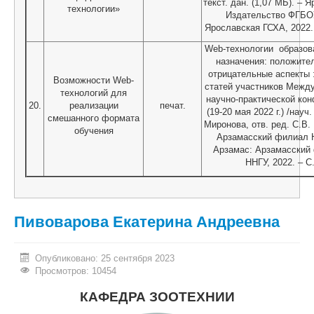
текст. дан. (1,07 МБ). – 
технологии»
Издательство ФГБО
Ярославская ГСХА, 2022.
Web-технологии образов
назначения: положите
отрицательные аспекты 
Возможности Web-
статей участников Межд
технологий для
научно-практической ко
20.
реализации
печат.
(19-20 мая 2022 г.) /науч.
смешанного формата
Миронова, отв. ред. С.В.
обучения
Арзамасский филиал 
Арзамас: Арзамасский
ННГУ, 2022. – С
Пивоварова Екатерина Андреевна
Опубликовано: 25 сентября 2023
Просмотров: 10454
КАФЕДРА ЗООТЕХНИИ