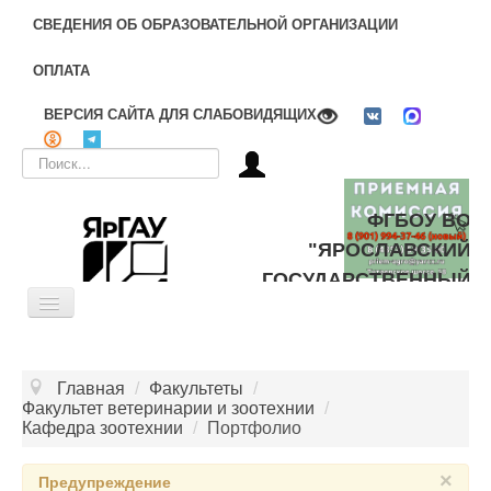
СВЕДЕНИЯ ОБ ОБРАЗОВАТЕЛЬНОЙ ОРГАНИЗАЦИИ
ОПЛАТА
ВЕРСИЯ САЙТА ДЛЯ СЛАБОВИДЯЩИХ
Искать...
ФГБОУ ВО
"ЯРОСЛАВСКИЙ
ГОСУДАРСТВЕННЫЙ
Toggle
АГРАРНЫЙ
Navigation
УНИВЕРСИТЕТ"
ОБ УНИВЕРСИТЕТЕ
Главная
/
Факультеты
/
ЦЕЛЕВОЕ ОБУЧЕНИЕ
Факультет ветеринарии и зоотехнии
/
Кафедра зоотехнии
/
Портфолио
ДОПОЛНИТЕЛЬНОЕ ОБРАЗОВАНИЕ
×
БИБЛИОТЕКА
Предупреждение