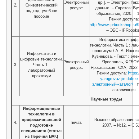
Электронный
др.]. – Электрон. тек
2.
Синергетический
ресурс
данные. – Саратов: Ву
подход: учебное
образование, 2020. – 1
пособие
Режим доступа:
http://www.iprbookshop.ru/
– ЭБС «IPRbook
Информатика и циф
технологии. Часть 1 : ла
практикум / А. А. Иваних
Информатика и
Кузнецова. - Текст : эле
цифровые технологии.
Электронный
Ярославль, ФГБО
3.
Часть 1 :
ресурс
Ярославская ГСХА, 2022. 
лабораторный
Режим доступа:
https:/
практикум
yaragrovuz.jimdofree
электронный-каталог/
, 
авторизация
Научные труды
Информационные
технологии в
профессиональной
Высшее образование се
4.
печат.
подготовке
2007. – №12. – С.5
специалиста (статья
из Перечня ВАК)