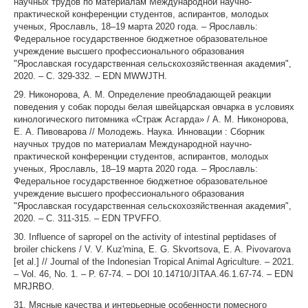
научных трудов по материалам Международной научно-
практической конференции студентов, аспирантов, молодых
ученых, Ярославль, 18–19 марта 2020 года. – Ярославль:
Федеральное государственное бюджетное образовательное
учреждение высшего профессионального образования
"Ярославская государственная сельскохозяйственная академия",
2020. – С. 329-332. – EDN MWWJTH.
29. Никонорова, А. М. Определение преобладающей реакции
поведения у собак породы белая швейцарская овчарка в условиях
кинологического питомника «Страж Асгарда» / А. М. Никонорова,
Е. А. Пивоварова // Молодежь. Наука. Инновации : Сборник
научных трудов по материалам Международной научно-
практической конференции студентов, аспирантов, молодых
ученых, Ярославль, 18–19 марта 2020 года. – Ярославль:
Федеральное государственное бюджетное образовательное
учреждение высшего профессионального образования
"Ярославская государственная сельскохозяйственная академия",
2020. – С. 311-315. – EDN TPVFFO.
30. Influence of sapropel on the activity of intestinal peptidases of
broiler chickens / V. V. Kuz'mina, E. G. Skvortsova, E. A. Pivovarova
[et al.] // Journal of the Indonesian Tropical Animal Agriculture. – 2021.
– Vol. 46, No. 1. – P. 67-74. – DOI 10.14710/JITAA.46.1.67-74. – EDN
MRJRBO.
31. Мясные качества и интерьерные особенности помесного