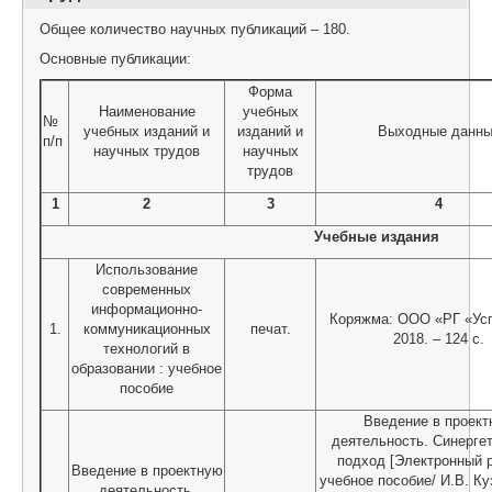
Общее количество научных публикаций – 180.
Основные публикации:
Форма
Наименование
учебных
№
учебных изданий и
изданий и
Выходные данн
п/п
научных трудов
научных
трудов
1
2
3
4
Учебные издания
Использование
современных
информационно-
Коряжма: ООО «РГ «Ус
1.
коммуникационных
печат.
2018. – 124 с.
технологий в
образовании : учебное
пособие
Введение в проект
деятельность. Синерге
подход [Электронный р
Введение в проектную
учебное пособие/ И.В. Ку
деятельность.