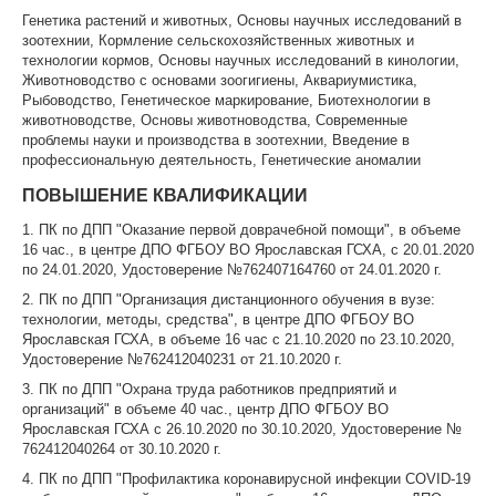
Генетика растений и животных, Основы научных исследований в
зоотехнии, Кормление сельскохозяйственных животных и
технологии кормов, Основы научных исследований в кинологии,
Животноводство с основами зоогигиены, Аквариумистика,
Рыбоводство, Генетическое маркирование, Биотехнологии в
животноводстве, Основы животноводства, Современные
проблемы науки и производства в зоотехнии, Введение в
профессиональную деятельность, Генетические аномалии
ПОВЫШЕНИЕ КВАЛИФИКАЦИИ
1. ПК по ДПП "Оказание первой доврачебной помощи", в объеме
16 час., в центре ДПО ФГБОУ ВО Ярославская ГСХА, с 20.01.2020
по 24.01.2020, Удостоверение №762407164760 от 24.01.2020 г.
2. ПК по ДПП "Организация дистанционного обучения в вузе:
технологии, методы, средства", в центре ДПО ФГБОУ ВО
Ярославская ГСХА, в объеме 16 час с 21.10.2020 по 23.10.2020,
Удостоверение №762412040231 от 21.10.2020 г.
3. ПК по ДПП "Охрана труда работников предприятий и
организаций" в объеме 40 час., центр ДПО ФГБОУ ВО
Ярославская ГСХА с 26.10.2020 по 30.10.2020, Удостоверение №
762412040264 от 30.10.2020 г.
4. ПК по ДПП "Профилактика коронавирусной инфекции COVID-19