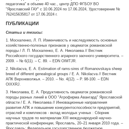
педагогика" в объеме 40 час., центр ДПО ФГБОУ ВО
"Ярославский ГАУ" с 10.06.2024 по 17.06.2024, Удостоверение №
762415635817 от 17.06.2024 г.
ПУБЛИКАЦИИ
Статьи и тезисы:
1. Москаленко, Л. П. Изменчивость и наследуемость основных
хозяйственно-полезных признаков у овцематок романовской
породы / Л. П. Москаленко, Е. А. Николаева // Вестник
Российского государственного аграрного заочного университета. –
2009. – № 6(11). – С. 89. – EDN OIMTJR.
2. Nikolacva, E. A. Estimation of rams-sires of Romanovskaya sheep
breed of different genealogical groups / E. A. Nikolacva // Вестник
АПК Верхневолжья. – 2010. – No. 4(12). – P. 98-100. – EDN
OIXXRJ.
3. Николаева, Е. А. Продуктивность овцематок романовской
породы разных линий в ООО "Агрофирма Авангард" Ярославской
области / Е. А. Николаева // Инновационные направления
развития АПК и повышение конкурентоспособности предприятий,
отраслей и комплексов - вклад молодых ученых : Сборник
научных трудов по материалам XIII международной научно-
практической конференции, Ярославль, 20–21 января 2010 года. –
Ярославль: Федеральное государственное бюджетное