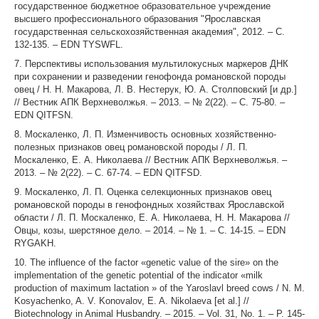
государственное бюджетное образовательное учреждение
высшего профессионального образования "Ярославская
государственная сельскохозяйственная академия", 2012. – С.
132-135. – EDN TYSWFL.
7. Перспективы использования мультилокусных маркеров ДНК
при сохранении и разведении генофонда романовской породы
овец / Н. Н. Макарова, Л. В. Нестерук, Ю. А. Столповский [и др.]
// Вестник АПК Верхневолжья. – 2013. – № 2(22). – С. 75-80. –
EDN QITFSN.
8. Москаленко, Л. П. Изменчивость основных хозяйственно-
полезных признаков овец романовской породы / Л. П.
Москаленко, Е. А. Николаева // Вестник АПК Верхневолжья. –
2013. – № 2(22). – С. 67-74. – EDN QITFSD.
9. Москаленко, Л. П. Оценка селекционных признаков овец
романовской породы в генофондных хозяйствах Ярославской
области / Л. П. Москаленко, Е. А. Николаева, Н. Н. Макарова //
Овцы, козы, шерстяное дело. – 2014. – № 1. – С. 14-15. – EDN
RYGAKH.
10. The influence of the factor «genetic value of the sire» on the
implementation of the genetic potential of the indicator «milk
production of maximum lactation » of the Yaroslavl breed cows / N. M.
Kosyachenko, A. V. Konovalov, E. A. Nikolaeva [et al.] //
Biotechnology in Animal Husbandry. – 2015. – Vol. 31, No. 1. – P. 145-