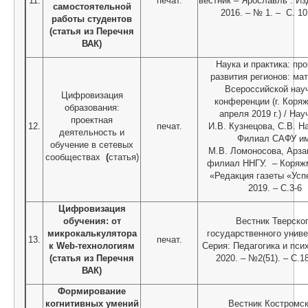
11.
печат.
вестник – Ярославль : Из
самостоятельной
2016. – № 1. – С. 10
работы студентов
(статья из Перечня
ВАК)
Наука и практика: пр
развития регионов: ма
Всероссийской нау
Цифровизация
конференции (г. Коря
образования:
апреля 2019 г.) / Нау
проектная
12.
печат.
И.В. Кузнецова, С.В. Н
деятельность и
Филиал САФУ им
обучение в сетевых
М.В. Ломоносова, Арза
сообществах
(
статья)
филиал ННГУ. – Коряж
«Редакция газеты «Усп
2019. – С.3-6
Цифровизация
обучения: от
Вестник Тверско
микрокалькулятора
государственного униве
13.
печат.
к Web-технологиям
Серия: Педагогика и пси
(статья из Перечня
2020. – №2(51). – С.1
ВАК)
Формирование
когнитивных умений
Вестник Костромск