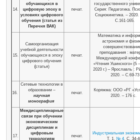
обучающихся в
государственного униве
14.
цифровую эпоху в
печат.
Серия: Педагогика. Пси
условиях цифрового
Социокинетика. – 2020.
обучения
(статья из
С.161-165.
Перечня ВАК)
Математика и информ
астрономия и физик
Самоорганизация
совершенствовани
учебной деятельности
преподавания : мате
15.
обучающихся в эпоху
печат.
Международной конфе
цифрового обучения
«Чтения Ушинского» (5 
(
статья)
2020 г.) – Ярославль : 
2020. – С.69-73
Сетевые технологии в
образовании –
Коряжма: ООО «РГ «Ус
16.
печат.
научная
2020. – 176 с.
монография
Междисциплинарные
связи при обучении
экономическим
дисциплинам и
цифровым
Индустриальная эконом
17.
печат.
технологиям
Т. 1.
№ 4
. С. 34-4