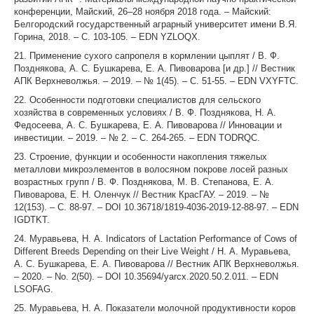
конференции, Майский, 26–28 ноября 2018 года. – Майский:
Белгородский государственный аграрный университет имени В.Я.
Горина, 2018. – С. 103-105. – EDN YZLOQX.
21. Применение сухого сапропеля в кормлении цыплят / В. Ф.
Позднякова, А. С. Бушкарева, Е. А. Пивоварова [и др.] // Вестник
АПК Верхневолжья. – 2019. – № 1(45). – С. 51-55. – EDN VXYFTC.
22. Особенности подготовки специалистов для сельского
хозяйства в современных условиях / В. Ф. Позднякова, Н. А.
Федосеева, А. С. Бушкарева, Е. А. Пивоварова // Инновации и
инвестиции. – 2019. – № 2. – С. 264-265. – EDN TODRQC.
23. Строение, функции и особенности накопления тяжелых
металлови микроэлементов в волосяном покрове лосей разных
возрастных групп / В. Ф. Позднякова, М. В. Степанова, Е. А.
Пивоварова, Е. Н. Оленчук // Вестник КрасГАУ. – 2019. – №
12(153). – С. 88-97. – DOI 10.36718/1819-4036-2019-12-88-97. – EDN
IGDTKT.
24. Муравьева, Н. А. Indicators of Lactation Performance of Cows of
Different Breeds Depending on their Live Weight / Н. А. Муравьева,
А. С. Бушкарева, Е. А. Пивоварова // Вестник АПК Верхневолжья.
– 2020. – No. 2(50). – DOI 10.35694/yarcx.2020.50.2.011. – EDN
LSOFAG.
25. Муравьева, Н. А. Показатели молочной продуктивности коров