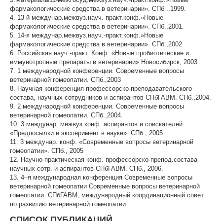
фармакологические средства в ветеринарии». СПб .,1999.
4. 13-й междунар.межвуз.науч.-практ.конф.»Новые
фармакологические средства в ветеринарии». СПб.,2001.
5. 14-я междунар.межвуз.науч.-практ.конф.»Новые
фармакологические средства в ветеринарии». СПб.,2002.
6. Российская науч.-практ. Конф. «Новые пробиотические и
иммунотропные препараты в ветеринарии» Новосибирск, 2003.
7. 1 международной конференции. Современные вопросы
ветеринарной гомеопатии. СПб.,2003
8. Научная конференция профессорско-преподавательского
состава, научных сотрудников и аспирантов СПбГАВМ. СПб.,2004.
9. 2 международной конференции. Современные вопросы
ветеринарной гомеопатии. СПб.,2004.
10. 3 междунар. межвуз.конф. аспирантов и соискателей
«Предпосылки и эксперимент в науке». СПб., 2005
11. 3 междунар. конф. «Современные вопросы ветеринарной
гомеопатии». СПб., 2005
12. Научно-практическая конф. профессорско-препод.состава
научных сотр. и аспирантов СПбГАВМ. СПб., 2006.
13. 4–я международная конференция Современные вопросы
ветеринарной гомеопатии Современные вопросы ветеринарной
гомеопатии. СПбГАВМ, международный координационный совет
по развитию ветеринарной гомеопатии
СПИСОК ПУБЛИКАЦИЙ