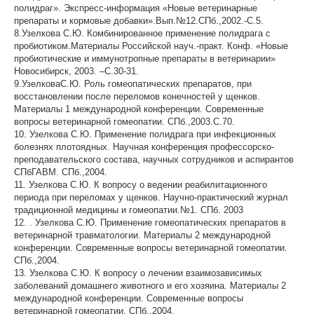
полидраг». Экспресс-информация «Новые ветеринарные
препараты и кормовые добавки».Вып.№12.СПб.,2002.-С.5.
8.Узелкова С.Ю. Комбинированное применение полидрага с
пробиотиком.Материалы Российской науч.-практ. Конф. «Новые
пробиотические и иммунотропные препараты в ветеринарии»
Новосибирск, 2003. –С.30-31.
9.УзелковаС.Ю. Роль гомеопатических препаратов, при
восстановлении после переломов конечностей у щенков.
Материалы 1 международной конференции. Современные
вопросы ветеринарной гомеопатии. СПб.,2003.С.70.
10. Узелкова С.Ю. Применение полидрага при инфекционных
болезнях плотоядных. Научная конференция профессорско-
преподавательского состава, научных сотрудников и аспирантов
СПбГАВМ. СПб.,2004.
11. Узелкова С.Ю. К вопросу о ведении реабилитационного
периода при переломах у щенков. Научно-практический журнал
традиционной медицины и гомеопатии.№1. СПб. 2003
12. . Узелкова С.Ю. Применение гомеопатических препаратов в
ветеринарной травматологии. Материалы 2 международной
конференции. Современные вопросы ветеринарной гомеопатии.
СПб.,2004.
13. Узелкова С.Ю. К вопросу о лечении взаимозависимых
заболеваний домашнего животного и его хозяина. Материалы 2
международной конференции. Современные вопросы
ветеринарной гомеопатии. СПб.,2004.