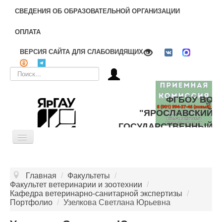
СВЕДЕНИЯ ОБ ОБРАЗОВАТЕЛЬНОЙ ОРГАНИЗАЦИИ
ОПЛАТА
ВЕРСИЯ САЙТА ДЛЯ СЛАБОВИДЯЩИХ
Искать...
ФГБОУ ВО
"ЯРОСЛАВСКИЙ
ГОСУДАРСТВЕННЫЙ
Toggle
АГРАРНЫЙ
Navigation
УНИВЕРСИТЕТ"
ОБ УНИВЕРСИТЕТЕ
Главная
/
Факультеты
/
ЦЕЛЕВОЕ ОБУЧЕНИЕ
Факультет ветеринарии и зоотехнии
/
Кафедра ветеринарно-санитарной экспертизы
/
ДОПОЛНИТЕЛЬНОЕ ОБРАЗОВАНИЕ
Портфолио
/
Узелкова Светлана Юрьевна
БИБЛИОТЕКА