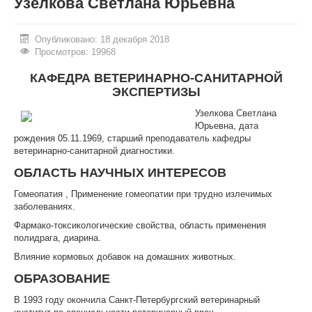
Узелкова Светлана Юрьевна
ИНОСТРАННЫМ ГРАЖДАНАМ
Опубликовано: 18 декабря 2018
#БЕРЕГИЗДОРОВЬЕ
Просмотров: 19968
АБИТУРИЕНТУ
КАФЕДРА ВЕТЕРИНАРНО-САНИТАРНОЙ
ЭКСПЕРТИЗЫ
КОНКУРСНЫЕ СПИСКИ
Узелкова Светлана
Юрьевна, дата
СПИСКИ ПОСТУПАЮЩИХ
рождения 05.11.1969, старший преподаватель кафедры
ветеринарно-санитарной диагностики.
ПОДГОТОВИТЕЛЬНОЕ ОТДЕЛЕНИЕ ДЛЯ ИНОСТРАНЦЕВ
ОБЛАСТЬ НАУЧНЫХ ИНТЕРЕСОВ
ВЫПУСКНИКУ
Гомеопатия , Применение гомеопатии при трудно излечимых
ПРИКАЗЫ О ЗАЧИСЛЕНИИ
заболеваниях.
Фармако-токсикологические свойства, область применения
ЦЕНТР КОМПЕТЕНЦИЙ
полидрага, диарина.
Влияние кормовых добавок на домашних животных.
НОВОСТИ
ОБРАЗОВАНИЕ
ОБРАЗОВАНИЕ
В 1993 году окончила Санкт-Петербургский ветеринарный
РАБОТА В УНИВЕРСИТЕТЕ