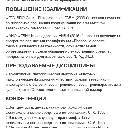
институт по специальности ветеринарный врач.
ПОВЫШЕНИЕ КВАЛИФИКАЦИИ
ЦКП АГРОТЕХНОЛОГИИ
ФГОУ ВПО Санкт- Петербургская ГАВМ (2003 г): прошла обучение
НАЦИОНАЛЬНЫЕ ПРОЕКТЫ РОССИИ
по программе повышения квалификации по Клинической
ветеринарной гомеопатии», рег. № 618.
МАСТЕР-КЛАССЫ
ФАНО ФГБНУ Краснодарский НИВИ (2016 г.): прошла обучение по
программе повышения квалификации «Правовые аспекты
ЕДИНОЕ ОКНО
фармацевтической деятельности, осуществляемой
организациями в сфере обращения лекарственных средств,
НАУКА И МЕЖДУНАРОДНАЯ ДЕЯТЕЛЬНОСТЬ
предназначенных для животных», рег. № АД 0413.
ПРЕПОДАВАЕМЫЕ ДИСЦИПЛИНЫ
СТИПЕНДИАЛЬНЫЕ ПРОГРАММЫ
Фармакология, патологическая анатомия животных,
ПРОТИВОДЕЙСТВИЕ ТЕРРОРИЗМУ
патологическая физиология животных, основы ветеринарии,
инфекционные болезни, зооантропонозы, зооантропопаразитозы и
ПРОТИВОДЕЙСТВИЕ КОРРУПЦИИ
курс вскрытия/Эпизоотология, фитосанитарный надзор.
ФАКУЛЬТЕТЫ
КОНФЕРЕНЦИИ
1.8-я межгосуд.межвуз.науч.-практ.конф.»Новые
ОБЩЕЖИТИЕ
фармакологические средства в ветеринарии». СПб.,1996.
2.9-я междунар.межвуз.науч.-практ.конф.»Новые
ЖУРНАЛ "ВЕСТНИК АПК ВЕРХНЕВОЛЖЬЯ"
фармакологические средства в ветеринарии». СПб.,1997.
3.Материалы11-межгосуд.межвуз.науч.-практ.конф.»Новые