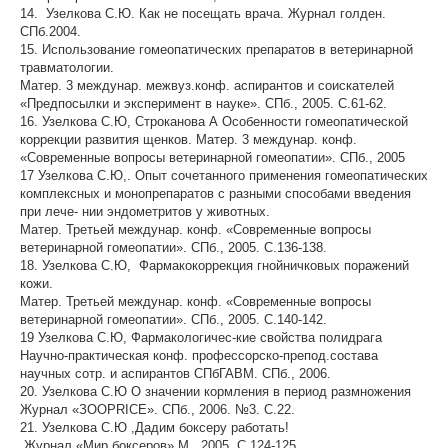
14. Узелкова С.Ю. Как не посещать врача. Журнал голден.
СПб.2004.
15. Использование гомеопатических препаратов в ветеринарной
травматологии.
Матер. 3 междунар. межвуз.конф. аспирантов и соискателей
«Предпосылки и эксперимент в науке». СПб., 2005. С.61-62.
16. Узелкова С.Ю, Строканова А Особенности гомеопатической
коррекции развития щенков. Матер. 3 междунар. конф.
«Современные вопросы ветеринарной гомеопатии». СПб., 2005
17 Узелкова С.Ю,. Опыт сочетанного применения гомеопатических
комплексных и монопрепаратов с разными способами введения
при лече- нии эндометритов у животных.
Матер. Третьей междунар. конф. «Современные вопросы
ветеринарной гомеопатии». СПб., 2005. С.136-138.
18. Узелкова С.Ю, Фармакокоррекция гнойничковых поражений
кожи.
Матер. Третьей междунар. конф. «Современные вопросы
ветеринарной гомеопатии». СПб., 2005. С.140-142.
19 Узелкова С.Ю, Фармакологичес-кие свойства полидрага
Научно-практическая конф. профессорско-препод.состава
научных сотр. и аспирантов СПбГАВМ. СПб., 2006.
20. Узелкова С.Ю О значении кормления в период размножения
Журнал «ЗООРRICE». СПб., 2006. №3. С.22.
21. Узелкова С.Ю ,Дадим боксеру работать!
Журнал «Мир боксеров» М., 2005. С.124-125