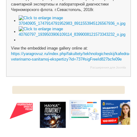
санитарной экспертизы и лабораторной диагностики
Черноморского флота. г.Севастополь, 2018г.
View the embedded image gallery online at:
https://yaragrovuz.ru/index.php/fakultety/tekhnologicheskij/kafedra-
veterinarno-sanitarnoj-ekspertizy?id=737#sigFreeId827bcfe09e
Расширения для Joomla