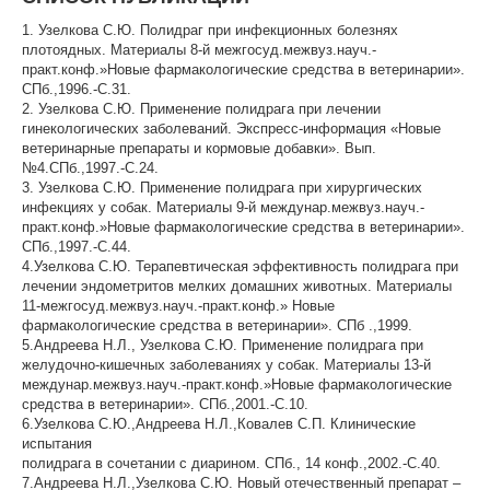
1. Узелкова С.Ю. Полидраг при инфекционных болезнях
плотоядных. Материалы 8-й межгосуд.межвуз.науч.-
практ.конф.»Новые фармакологические средства в ветеринарии».
СПб.,1996.-С.31.
2. Узелкова С.Ю. Применение полидрага при лечении
гинекологических заболеваний. Экспресс-информация «Новые
ветеринарные препараты и кормовые добавки». Вып.
№4.СПб.,1997.-С.24.
3. Узелкова С.Ю. Применение полидрага при хирургических
инфекциях у собак. Материалы 9-й междунар.межвуз.науч.-
практ.конф.»Новые фармакологические средства в ветеринарии».
СПб.,1997.-С.44.
4.Узелкова С.Ю. Терапевтическая эффективность полидрага при
лечении эндометритов мелких домашних животных. Материалы
11-межгосуд.межвуз.науч.-практ.конф.» Новые
фармакологические средства в ветеринарии». СПб .,1999.
5.Андреева Н.Л., Узелкова С.Ю. Применение полидрага при
желудочно-кишечных заболеваниях у собак. Материалы 13-й
междунар.межвуз.науч.-практ.конф.»Новые фармакологические
средства в ветеринарии». СПб.,2001.-С.10.
6.Узелкова С.Ю.,Андреева Н.Л.,Ковалев С.П. Клинические
испытания
полидрага в сочетании с диарином. СПб., 14 конф.,2002.-С.40.
7.Андреева Н.Л.,Узелкова С.Ю. Новый отечественный препарат –