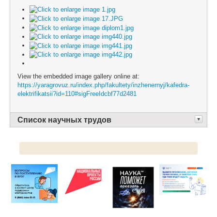
View the embedded image gallery online at:
https://yaragrovuz.ru/index.php/fakultety/inzhenernyj/kafedra-
elektrifikatsii?id=110#sigFreeIdcbf77d2481
Список научных трудов