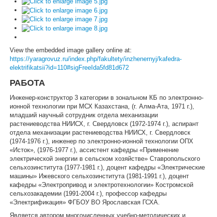
View the embedded image gallery online at:
https://yaragrovuz.ru/index.php/fakultety/inzhenernyj/kafedra-
elektrifikatsii?id=110#sigFreeIda5fd81d672
РАБОТА
Инженер-конструктор 3 категории в зональном КБ по электронно-
ионной технологии при МСХ Казахстана, (г. Алма-Ата, 1971 г.),
младший научный сотрудник отдела механизации
растениеводства НИИСХ, г. Свердловск (1972-1974 г.), аспирант
отдела механизации растениеводства НИИСХ, г. Свердловск
(1974-1976 г.), инженер по электронно-ионной технологии ОПХ
«Исток», (1976-1977 г.), ассистент кафедры «Применение
электрической энергии в сельском хозяйстве» Ставропольского
сельхозинститута (1977-1981 г.), доцент кафедры «Электрические
машины» Ижевского сельхозинститута (1981-1991 г.), доцент
кафедры «Электропривод и электротехнологии» Костромской
сельхозакадемии (1991-2004 г.), профессор кафедры
«Электрификация» ФГБОУ ВО Ярославская ГСХА.
Является автором многочисленных учебно-методических и