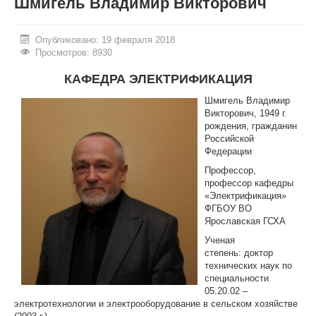
Шмигель Владимир Викторович
ИНОСТРАННЫМ ГРАЖДАНАМ
Опубликовано: 19 февраля 2018
#БЕРЕГИЗДОРОВЬЕ
Просмотров: 8930
АБИТУРИЕНТУ
КАФЕДРА ЭЛЕКТРИФИКАЦИЯ
Шмигель Владимир
КОНКУРСНЫЕ СПИСКИ
Викторович, 1949 г.
рождения, гражданин
СПИСКИ ПОСТУПАЮЩИХ
Российской
Федерации
ПОДГОТОВИТЕЛЬНОЕ ОТДЕЛЕНИЕ ДЛЯ ИНОСТРАНЦЕВ
Профессор,
ВЫПУСКНИКУ
профессор кафедры
«Электрификация»
ПРИКАЗЫ О ЗАЧИСЛЕНИИ
ФГБОУ ВО
Ярославская ГСХА
ЦЕНТР КОМПЕТЕНЦИЙ
Ученая
степень: доктор
НОВОСТИ
технических наук по
специальности
ОБРАЗОВАНИЕ
05.20.02 –
электротехнологии и электрооборудование в сельском хозяйстве
РАБОТА В УНИВЕРСИТЕТЕ