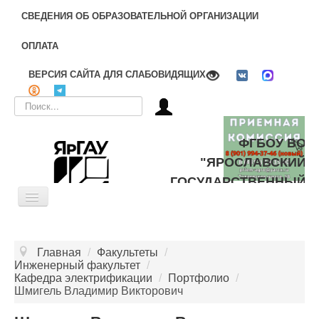
СВЕДЕНИЯ ОБ ОБРАЗОВАТЕЛЬНОЙ ОРГАНИЗАЦИИ
ОПЛАТА
ВЕРСИЯ САЙТА ДЛЯ СЛАБОВИДЯЩИХ
Искать...
ФГБОУ ВО
"ЯРОСЛАВСКИЙ
ГОСУДАРСТВЕННЫЙ
Toggle
АГРАРНЫЙ
Navigation
УНИВЕРСИТЕТ"
ОБ УНИВЕРСИТЕТЕ
Главная
/
Факультеты
/
ЦЕЛЕВОЕ ОБУЧЕНИЕ
Инженерный факультет
/
Кафедра электрификации
/
Портфолио
/
ДОПОЛНИТЕЛЬНОЕ ОБРАЗОВАНИЕ
Шмигель Владимир Викторович
БИБЛИОТЕКА