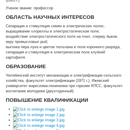
(2003 г.)
Ученое звание: профессор
ЦКП АГРОТЕХНОЛОГИИ
ОБЛАСТЬ НАУЧНЫХ ИНТЕРЕСОВ
НАЦИОНАЛЬНЫЕ ПРОЕКТЫ РОССИИ
Сепарация и стимуляция семян в электрических полях;
выращивание хлореллы в электростатическом поле;
МАСТЕР-КЛАССЫ
воздействие электростатического поля на пчел, сперму быков,
икру промысловых рыб;
ЕДИНОЕ ОКНО
выгонка пера лука и цветов тюльпана в поле коронного разряда;
сепарация и стимуляция в электрическом поле клубней
НАУКА И МЕЖДУНАРОДНАЯ ДЕЯТЕЛЬНОСТЬ
картофеля.
ОБРАЗОВАНИЕ
СТИПЕНДИАЛЬНЫЕ ПРОГРАММЫ
Челябинский институт механизации и электрификации сельского
ПРОТИВОДЕЙСТВИЕ ТЕРРОРИЗМУ
хозяйства, факультет электрификации (1971 г.), Ижевский
университет марксизма-ленинизма при горкоме КПСС, факультет-
ПРОТИВОДЕЙСТВИЕ КОРРУПЦИИ
воспитание молодежи (двухгодичный).
ФАКУЛЬТЕТЫ
ПОВЫШЕНИЕ КВАЛИФИКАЦИИ
ОБЩЕЖИТИЕ
ЖУРНАЛ "ВЕСТНИК АПК ВЕРХНЕВОЛЖЬЯ"