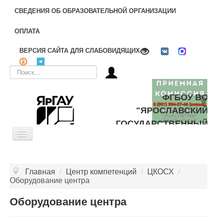
СВЕДЕНИЯ ОБ ОБРАЗОВАТЕЛЬНОЙ ОРГАНИЗАЦИИ
ОПЛАТА
ВЕРСИЯ САЙТА ДЛЯ СЛАБОВИДЯЩИХ
Искать...
ФГБОУ ВО
"ЯРОСЛАВСКИЙ
ГОСУДАРСТВЕННЫЙ
Toggle
АГРАРНЫЙ
Navigation
УНИВЕРСИТЕТ"
ОБ УНИВЕРСИТЕТЕ
Главная
/
Центр компетенций
/
ЦКОСХ
/
ЦЕЛЕВОЕ ОБУЧЕНИЕ
Оборудование центра
ДОПОЛНИТЕЛЬНОЕ ОБРАЗОВАНИЕ
Оборудование центра
БИБЛИОТЕКА