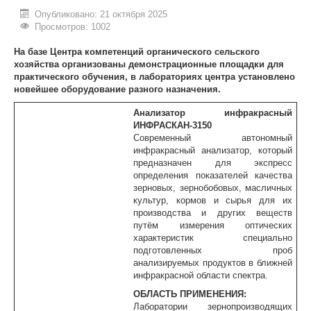
Опубликовано: 21 октября 2025
ИНОСТРАННЫМ ГРАЖДАНАМ
Просмотров: 1002
#БЕРЕГИЗДОРОВЬЕ
На базе Центра компетенций органического сельского
хозяйства организованы демонстрационные площадки для
АБИТУРИЕНТУ
практического обучения, в
лабораториях центра установлено
новейшее оборудование разного назначения.
КОНКУРСНЫЕ СПИСКИ
Анализатор инфракрасный
ИНФРАСКАН-3150
СПИСКИ ПОСТУПАЮЩИХ
Современный автономный
инфракрасный анализатор, который
ПОДГОТОВИТЕЛЬНОЕ ОТДЕЛЕНИЕ ДЛЯ ИНОСТРАНЦЕВ
предназначен для экспресс
определения показателей качества
ВЫПУСКНИКУ
зерновых, зернобобовых, масличных
культур, кормов и сырья для их
ПРИКАЗЫ О ЗАЧИСЛЕНИИ
производства и других веществ
путём измерения оптических
ЦЕНТР КОМПЕТЕНЦИЙ
характеристик специально
подготовленных проб
НОВОСТИ
анализируемых продуктов в ближней
инфракрасной области спектра.
ОБРАЗОВАНИЕ
ОБЛАСТЬ ПРИМЕНЕНИЯ:
Лаборатории зернопроизводящих
РАБОТА В УНИВЕРСИТЕТЕ