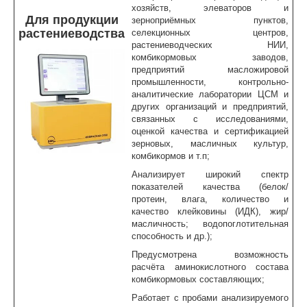
хозяйств, элеваторов и
Для продукции
зерноприёмных пунктов,
ЦКП АГРОТЕХНОЛОГИИ
растениеводства
селекционных центров,
растениеводческих НИИ,
НАЦИОНАЛЬНЫЕ ПРОЕКТЫ РОССИИ
комбикормовых заводов,
предприятий масложировой
МАСТЕР-КЛАССЫ
промышленности, контрольно-
аналитические лаборатории ЦСМ и
ЕДИНОЕ ОКНО
других организаций и предприятий,
связанных с исследованиями,
НАУКА И МЕЖДУНАРОДНАЯ ДЕЯТЕЛЬНОСТЬ
оценкой качества и сертификацией
зерновых, масличных культур,
СТИПЕНДИАЛЬНЫЕ ПРОГРАММЫ
комбикормов и т.п;
Анализирует широкий спектр
ПРОТИВОДЕЙСТВИЕ ТЕРРОРИЗМУ
показателей качества (белок/
протеин, влага, количество и
ПРОТИВОДЕЙСТВИЕ КОРРУПЦИИ
качество клейковины (ИДК), жир/
масличность; водопоглотительная
ФАКУЛЬТЕТЫ
способность и др.);
Предусмотрена возможность
ОБЩЕЖИТИЕ
расчёта аминокислотного состава
комбикормовых составляющих;
ЖУРНАЛ "ВЕСТНИК АПК ВЕРХНЕВОЛЖЬЯ"
Работает с пробами анализируемого