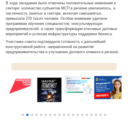
В ходе заседания были отмечены положительные изменения в
секторе: количество субъектов МСП в регионе увеличилось, а
ЦКП АГРОТЕХНОЛОГИИ
численность занятых в секторе, включая самозанятых,
превысила 270 тысяч человек. Особое внимание уделили
НАЦИОНАЛЬНЫЕ ПРОЕКТЫ РОССИИ
программам обучения специалистов, консультирующих
предпринимателей, а также трансформации ключевых деловых
МАСТЕР-КЛАССЫ
мероприятий и успехам инфраструктуры поддержки бизнеса.
Участники совета подтвердили готовность к дальнейшей
ЕДИНОЕ ОКНО
конструктивной работе, направленной на развитие
предпринимательства и улучшение делового климата в регионе.
НАУКА И МЕЖДУНАРОДНАЯ ДЕЯТЕЛЬНОСТЬ
СТИПЕНДИАЛЬНЫЕ ПРОГРАММЫ
ПРОТИВОДЕЙСТВИЕ ТЕРРОРИЗМУ
ПРОТИВОДЕЙСТВИЕ КОРРУПЦИИ
ФАКУЛЬТЕТЫ
ОБЩЕЖИТИЕ
ЖУРНАЛ "ВЕСТНИК АПК ВЕРХНЕВОЛЖЬЯ"