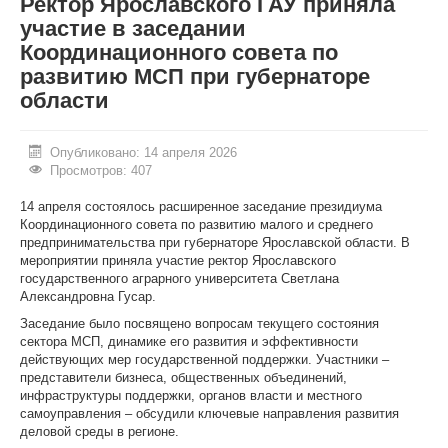
Ректор Ярославского ГАУ приняла
участие в заседании
ИНОСТРАННЫМ ГРАЖДАНАМ
Координационного совета по
#БЕРЕГИЗДОРОВЬЕ
развитию МСП при губернаторе
области
АБИТУРИЕНТУ
КОНКУРСНЫЕ СПИСКИ
Опубликовано: 14 апреля 2026
Просмотров: 407
СПИСКИ ПОСТУПАЮЩИХ
14 апреля состоялось расширенное заседание президиума
ПОДГОТОВИТЕЛЬНОЕ ОТДЕЛЕНИЕ ДЛЯ ИНОСТРАНЦЕВ
Координационного совета по развитию малого и среднего
предпринимательства при губернаторе Ярославской области. В
ВЫПУСКНИКУ
мероприятии приняла участие ректор Ярославского
государственного аграрного университета Светлана
ПРИКАЗЫ О ЗАЧИСЛЕНИИ
Александровна Гусар.
Заседание было посвящено вопросам текущего состояния
ЦЕНТР КОМПЕТЕНЦИЙ
сектора МСП, динамике его развития и эффективности
действующих мер государственной поддержки. Участники –
НОВОСТИ
представители бизнеса, общественных объединений,
инфраструктуры поддержки, органов власти и местного
ОБРАЗОВАНИЕ
самоуправления – обсудили ключевые направления развития
деловой среды в регионе.
РАБОТА В УНИВЕРСИТЕТЕ