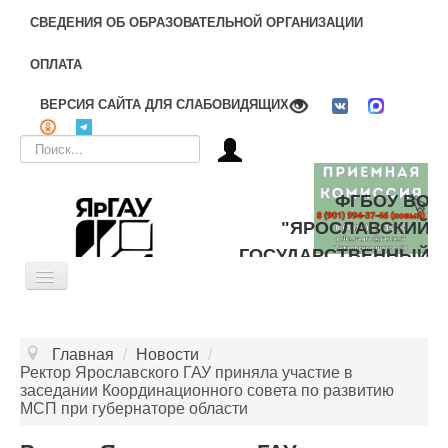
СВЕДЕНИЯ ОБ ОБРАЗОВАТЕЛЬНОЙ ОРГАНИЗАЦИИ
ОПЛАТА
ВЕРСИЯ САЙТА ДЛЯ СЛАБОВИДЯЩИХ
Искать...
ФГБОУ ВО
"ЯРОСЛАВСКИЙ
ГОСУДАРСТВЕННЫЙ
Toggle
АГРАРНЫЙ
Navigation
УНИВЕРСИТЕТ"
ОБ УНИВЕРСИТЕТЕ
Главная
/
Новости
/
ЦЕЛЕВОЕ ОБУЧЕНИЕ
Ректор Ярославского ГАУ приняла участие в
заседании Координационного совета по развитию
ДОПОЛНИТЕЛЬНОЕ ОБРАЗОВАНИЕ
МСП при губернаторе области
БИБЛИОТЕКА