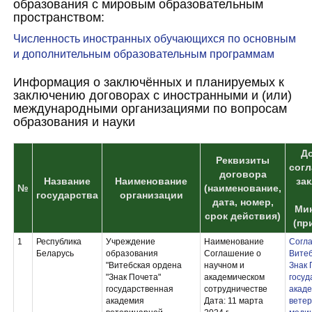
образования с мировым образовательным
пространством:
Численность иностранных обучающихся по основным
и дополнительным образовательным программам
Информация о заключённых и планируемых к
заключению договорах с иностранными и (или)
международными организациями по вопросам
образования и науки
До
Реквизиты
сог
договора
Название
Наименование
за
№
(наименование,
государства
организации
дата, номер,
Ми
срок действия)
(пр
1
Республика
Учреждение
Наименование
Согл
Беларусь
образования
Соглашение о
Витеб
"Витебская ордена
научном и
Знак 
"Знак Почета"
академическом
госуд
государственная
сотрудничестве
акад
академия
Дата: 11 марта
вете