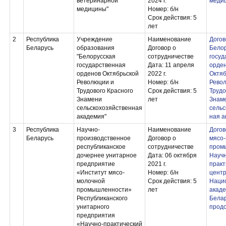
ветеринарной
2024 г.
меди
медицины"
Номер: б/н
Срок действия: 5
лет
2
Республика
Учреждение
Наименование
Догов
Беларусь
образования
Договор о
Белор
"Белорусская
сотрудничестве
госуд
государственная
Дата: 11 апреля
орде
орденов Октябрьской
2022 г.
Октяб
Революции и
Номер: б/н
Рево
Трудового Красного
Срок действия: 5
Трудо
Знамени
лет
Знам
сельскохозяйственная
сельс
академия"
ная а
3
Республика
Научно-
Наименование
Догов
Беларусь
производственное
Договор о
мясо
республиканское
сотрудничестве
пром
дочернее унитарное
Дата: 06 октября
Научн
предприятие
2021 г.
практ
«Институт мясо-
Номер: б/н
цент
молочной
Срок действия: 5
Наци
промышленности»
лет
акаде
Республиканского
Белар
унитарного
прод
предприятия
«Научно-практический