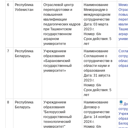
6
Республика
Отраслевой центр
Наименование
Мемо
Узбекистан
переподготовки и
Меморандум о
Отрас
повышения
международном
повы
квалификации
сотрудничестве
переп
педагогических кадров
Дата: 03 марта
квали
при Ташкентском
2023 г.
Ташк
государственном
Номер: б/н
агра
аграрном
Срок действия: 5
униве
университете
лет
7
Республика
Учреждением
Наименование
Согл
Беларусь
образования
Соглашение о
сотру
«Барановичский
сотрудничестве в
облас
государственный
области науки и
обра
университет»
образования
Дата: 31 августа
2023 г.
Номер: б/н
Срок действия: 5
лет
8
Республика
Учреждением
Наименование
До
Беларусь
образования
Договор о
сотру
"Белорусский
сотрудничестве
Учре
государственный
Дата: 14 ноября
обра
технологический
2024 г.
Белор
университет"
Номер: б/н