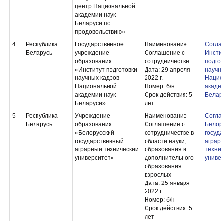
центр Национальной
академии наук
Беларуси по
продовольствию»
4
Республика
Государственное
Наименование
Согл
Беларусь
учреждение
Соглашение о
Инсти
образования
сотрудничестве
подго
«Институт подготовки
Дата: 29 апреля
научн
научных кадров
2022 г.
Наци
Национальной
Номер: б/н
акаде
академии наук
Срок действия: 5
Бела
Беларуси»
лет
5
Республика
Учреждение
Наименование
Согл
Беларусь
образования
Соглашение о
Белор
«Белорусский
сотрудничестве в
госуд
государственный
области науки,
агра
аграрный технический
образования и
техни
университет»
дополнительного
униве
образования
взрослых
Дата: 25 января
2022 г.
Номер: б/н
Срок действия: 5
лет