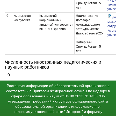
госуд
Срок действия: 5
техно
лет
униве
9
Кыргызская
Кыргызский
Наименование
До
Республика
национальный
Договор о
межд
аграрный университет
международном
сотру
им. К.И. Скрябина
сотрудничестве
Кырг
Дата: 26 мая 2025
унив
г.
Номер: б/н
Срок действия: 5
лет
Численность иностранных педагогических и
научных работников
0
Раскрытие информации об образовательной организации в
соответствии с Приказом Федеральной службы по надзору в
сфере образования и науки от 04.08.2023 № 1493 "Об
утверждении Требований к структуре официального сайта
образовательной организации в информационно-
телекоммуникационной сети "Интернет" и формату