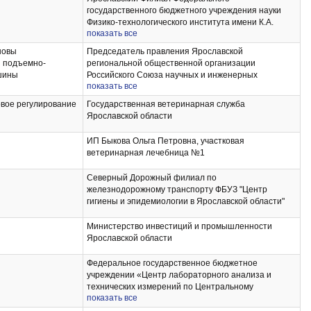
государственного бюджетного учреждения науки
кция в
Физико-технологического института имени К.А.
показать все
Валиева Российской академии наук
практика: научно-
я работа
новы
Председатель правления Ярославской
и подъемно-
региональной общественной организации
шины
Российского Союза научных и инженерных
показать все
общественных объединений
вое регулирование
Государственная ветеринарная служба
Ярославской области
ИП Быкова Ольга Петровна, участковая
ветеринарная лечебница №1
Северный Дорожный филиал по
железнодорожному транспорту ФБУЗ "Центр
гигиены и эпидемиологии в Ярославской области"
Министерство инвестиций и промышленности
Ярославской области
Федеральное государственное бюджетное
учреждении «Центр лабораторного анализа и
технических измерений по Центральному
показать все
федеральному округу, филиал "ЦЛАТИ по
Ярославской области"