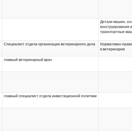
животноводстве
Разведение и селе
животноводстве
Производственная 
исследовательска
Детали машин, ос
конструирования 
транспортные ма
Специалист отдела организации ветеринарного дела
Нормативно-право
в ветеринарии
главный ветеринарный врач
главный специалист отдела инвестиционной политики