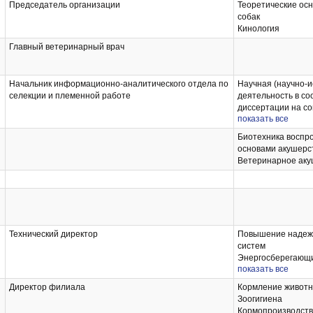
Председатель организации
Теоретические ос
собак
Кинология
Главный ветеринарный врач
Начальник информационно-аналитического отдела по
Научная (научно-и
селекции и племенной работе
деятельность в со
диссертации на со
показать все
степени кандидата
Подготовка публи
Биотехника воспро
результатов научн
основами акушерс
исследовательской
Ветеринарное аку
рецензируемых на
определенных в со
рекомендациями 
Разведение живот
Технический директор
Повышение надежн
систем
Энергосберегающи
показать все
ремонта машин
Проектирование п
Директор филиала
Кормление живот
технического серв
Зоогигиена
Повышение надеж
Кормопроизводство