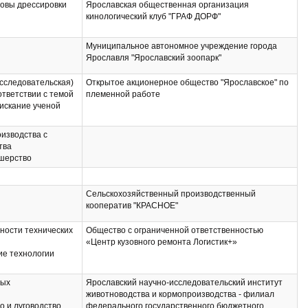
новы дрессировки
Ярославская общественная организация
кинологический клуб "ГРАФ ДОРФ"
Муниципальное автономное учреждение города
Ярославля "Ярославский зоопарк"
сследовательская)
Открытое акционерное общество "Ярославское" по
ответствии с темой
племенной работе
искание ученой
 наук
каций основных
изводства с
ой (научно-
тва
) деятельности в
шерство
учных изданиях,
ответствии с
ВАК
Сельскохозяйственный производственный
ных
кооператив "КРАСНОЕ"
ости технических
Общество с ограниченной ответственностью
«Центр кузовного ремонта Логистик+»
е технологии
редприятий
ных
Ярославский научно-исследовательский институт
иса
животноводства и кормопроизводства - филиал
ности
 и луговодство
федерального государственного бюджетного