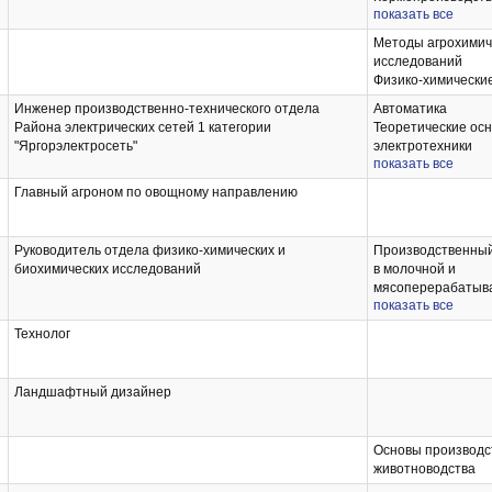
сельскохозяйстве
показать все
Учебная общепро
Основы научных и
практика
Методы агрохимич
инженерии
Общепрофессиона
исследований
Учебная технологи
Физико-химически
технологическая) 
Производственная 
Инженер производственно-технического отдела
Автоматика
исследовательска
Района электрических сетей 1 категории
Теоретические ос
Преддипломная пр
"Яргорэлектросеть"
электротехники
показать все
Монтаж электрооб
средств автоматик
Главный агроном по овощному направлению
Энергосбережение
хозяйстве
Нетрадиционные 
Руководитель отдела физико-химических и
Производственный 
источники энергии
биохимических исследований
в молочной и
мясоперерабаты
показать все
промышленности
Производственный 
Технолог
на сельскохозяйс
предприятиях
Ландшафтный дизайнер
Основы производс
животноводства