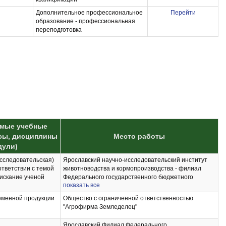
Дополнительное профессиональное
Перейти
образование - профессиональная
переподготовка
мые учебные
сы, дисциплины
Место работы
дули)
сследовательская)
Ярославский научно-исследовательский институт
ответствии с темой
животноводства и кормопроизводства - филиал
искание ученой
Федерального государственного бюджетного
показать все
 наук
научного учреждения «Федеральный научный центр
тестация по этапам
кормопроизводства и агроэкологии имени В.Р.
менной продукции
Общество с ограниченной ответственностью
ого исследования
Вильямса»
"Агрофирма Земледелец"
менной продукции
хнологии учета в
Ярославский Филиал Федерального