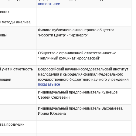
нных машин
показать все
фессиональная
научного учреждения «Федеральный научный центр
сследований в
кормопроизводства и агроэкологии имени В.Р.
еских
льная практика
Вильямса»
ческая (проектно-
е методы анализа
практика
практика: научно-
Филиал публичного акционерного общества
я работа
новы
"Россети Центр" - "Ярэнерго"
актика
орудования и
и
Общество с ограниченной ответственностью
 в сельском
"Тепличный комбинат Ярославский"
и возобновляемые
учет и отчетность
Всероссийский научно-исследовательский институт
 в АПК
маслоделия и сыроделия-филиал Федерального
вающей
государственного бюджетного научного учреждения
показать все
"Федеральный научный центр пищевых систем
учет и отчетность
им.В.М.Горбатова" РАН
Индивидуальный предприниматель Кузнецов
твенных
Сергей Сергеевич
Индивидуальный предприниматель Вахрамеева
Ирина Юрьевна
тва продукции