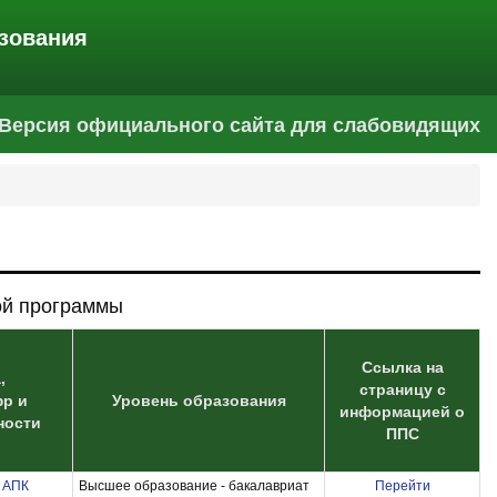
зования
Версия официального сайта для слабовидящих
ой программы
Ссылка на
,
страницу с
фр и
Уровень образования
информацией о
ности
ППС
в АПК
Высшее образование - бакалавриат
Перейти