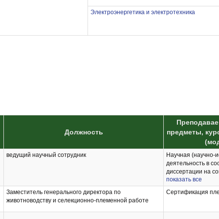
Электроэнергетика и электротехника
Преподавае
Должность
предметы, кур
(мо
ведущий научный сотрудник
Научная (научно-и
деятельность в со
диссертации на со
показать все
степени кандидата
Промежуточная ат
Заместитель генерального директора по
Сертификация пле
выполнения научн
животноводству и селекционно-племенной работе
Сертификация пле
Инновационные те