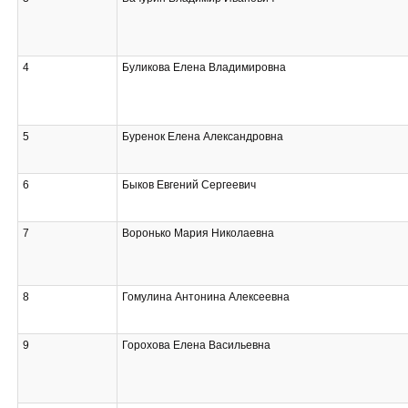
4
Буликова Елена Владимировна
5
Буренок Елена Александровна
6
Быков Евгений Сергеевич
7
Воронько Мария Николаевна
8
Гомулина Антонина Алексеевна
9
Горохова Елена Васильевна