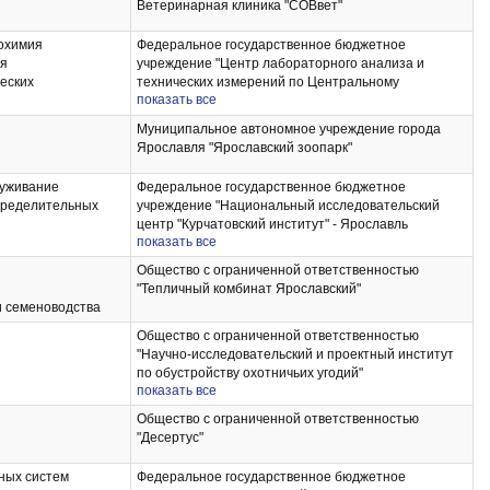
Ветеринарная клиника "СОВвет"
рохимия
Федеральное государственное бюджетное
ия
учреждение "Центр лабораторного анализа и
еских
технических измерений по Центральному
показать все
Федеральному Округу" , филиал по Ярославской
области
Муниципальное автономное учреждение города
Ярославля "Ярославский зоопарк"
уживание
Федеральное государственное бюджетное
пределительных
учреждение "Национальный исследовательский
центр "Курчатовский институт" - Ярославль
показать все
ротехнического
Отделение Физико-технологических исследований
трических сетей
имени К.А. Валиева Центр перспективной
Общество с ограниченной ответственностью
микроэлектроники
"Тепличный комбинат Ярославский"
и семеноводства
Общество с ограниченной ответственностью
"Научно-исследовательский и проектный институт
по обустройству охотничьих угодий"
показать все
Общество с ограниченной ответственностью
"Десертус"
ных систем
Федеральное государственное бюджетное