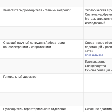
Заместитель руководителя - главный метролог
Экологическая аг
Система удобрен
Методы агрохимич
исследований
Старший научный сотрудник Лаборатории
Оперативное обсл
наноэлектроники и спиротехники
подстанций и рас
сетей
показать все
Диагностика элект
оборудования элек
Плодоводство
Физика
Овощеводство
Основы селекции 
Генеральный директор
Руководитель территориального отделения
Освоение адаптив