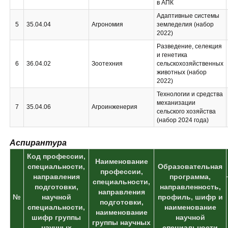
в АПК
Адаптивные системы
5
35.04.04
Агрономия
земледелия (набор
2022)
Разведение, селекция
и генетика
6
36.04.02
Зоотехния
сельскохозяйственных
животных (набор
2022)
Технологии и средства
механизации
7
35.04.06
Агроинженерия
сельского хозяйства
(набор 2024 года)
Аспирантура
Код профессии,
Наименование
специальности,
Образовательная
профессии,
направления
программа,
специальности,
подготовки,
направленность,
направления
№
научной
профиль, шифр и
подготовки,
специальности,
наименование
наименование
шифр группы
научной
группы научных
научных
специальности