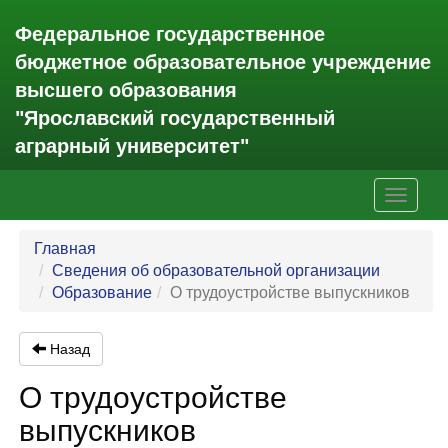
Федеральное государственное
бюджетное образовательное учреждение
высшего образования
"Ярославский государственный
аграрный университет"
Toggle
navigati
Главная
Сведения об образовательной организации
Образование
О трудоустройстве выпускников
Назад
О трудоустройстве
выпускников