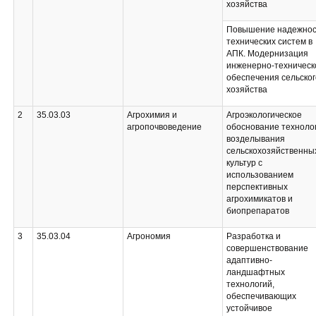
хозяйства
Повышение надежнос
технических систем в
АПК. Модернизация
инженерно-техническ
обеспечения сельског
хозяйства
2
35.03.03
Агрохимия и
Агроэкологическое
агропочвоведение
обоснование техноло
возделывания
сельскохозяйственны
культур с
использованием
перспективных
агрохимикатов и
биопрепаратов
3
35.03.04
Агрономия
Разработка и
совершенствование
адаптивно-
ландшафтных
технологий,
обеспечивающих
устойчивое