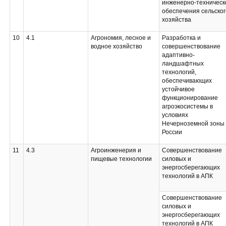
инженерно-техническ
обеспечения сельског
хозяйства
10
4.1
Агрономия, лесное и
Разработка и
водное хозяйство
совершенствование
адаптивно-
ландшафтных
технологий,
обеспечивающих
устойчивое
функционирование
агроэкосистемы в
условиях
Нечерноземной зоны
России
11
4.3
Агроинженерия и
Совершенствование
пищевые технологии
силовых и
энергосберегающих
технологий в АПК
Совершенствование
силовых и
энергосберегающих
технологий в АПК