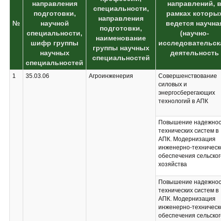
направления
направлений, 
специальности,
подготовки,
рамках которы
направления
№
научной
ведется научна
подготовки,
специальности,
(научно-
наименование
шифр группы
исследовательск
группы научных
научных
деятельность
специальностей
специальностей
1
35.03.06
Агроинженерия
Совершенствование
силовых и
энергосберегающих
технологий в АПК
Повышение надежнос
технических систем в
АПК. Модернизация
инженерно-техническ
обеспечения сельског
хозяйства
Повышение надежнос
технических систем в
АПК. Модернизация
инженерно-техническ
обеспечения сельског